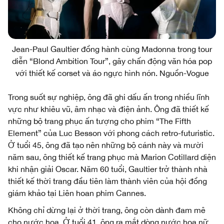
Jean-Paul Gaultier đồng hành cùng Madonna trong tour
diễn “Blond Ambition Tour”, gây chấn động văn hóa pop
với thiết kế corset và áo ngực hình nón. Nguồn-Vogue
Trong suốt sự nghiệp, ông đã ghi dấu ấn trong nhiều lĩnh
vực như khiêu vũ, âm nhạc và điện ảnh. Ông đã thiết kế
những bộ trang phục ấn tượng cho phim “The Fifth
Element” của Luc Besson với phong cách retro-futuristic.
Ở tuổi 45, ông đã tạo nên những bộ cánh này và mười
năm sau, ông thiết kế trang phục mà Marion Cotillard diện
khi nhận giải Oscar. Năm 60 tuổi, Gaultier trở thành nhà
thiết kế thời trang đầu tiên làm thành viên của hội đồng
giám khảo tại Liên hoan phim Cannes.
Không chỉ dừng lại ở thời trang, ông còn dành đam mê
cho nước hoa. Ở tuổi 41, ông ra mắt dòng nước hoa nữ