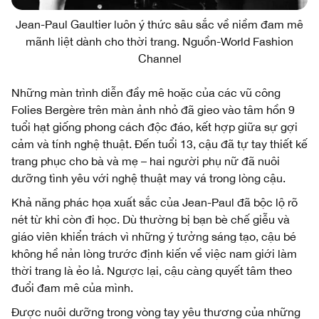
Jean-Paul Gaultier luôn ý thức sâu sắc về niềm đam mê
mãnh liệt dành cho thời trang. Nguồn-World Fashion
Channel
Những màn trình diễn đầy mê hoặc của các vũ công
Folies Bergère trên màn ảnh nhỏ đã gieo vào tâm hồn 9
tuổi hạt giống phong cách độc đáo, kết hợp giữa sự gợi
cảm và tính nghệ thuật. Đến tuổi 13, cậu đã tự tay thiết kế
trang phục cho bà và mẹ – hai người phụ nữ đã nuôi
dưỡng tình yêu với nghệ thuật may vá trong lòng cậu.
Khả năng phác họa xuất sắc của Jean-Paul đã bộc lộ rõ
nét từ khi còn đi học. Dù thường bị bạn bè chế giễu và
giáo viên khiển trách vì những ý tưởng sáng tạo, cậu bé
không hề nản lòng trước định kiến về việc nam giới làm
thời trang là ẻo lả. Ngược lại, cậu càng quyết tâm theo
đuổi đam mê của mình.
Được nuôi dưỡng trong vòng tay yêu thương của những