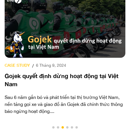
CASE STUDY
27 Tháng 8, 2024
/
i Việt
Sàn Giao Dịch Thương Mại Điện Tử S
Bị Nghi Ngờ Sử Dụng Chất Độc Hại T
Quần Áo
iệt Nam,
thức thông
Việc phát hiện hóa chất độc hại trong sản phẩm củ
Shein đã làm dấy lên những lo ngại về những rủi ro
ẩn trong ngành thời trang nhanh,...