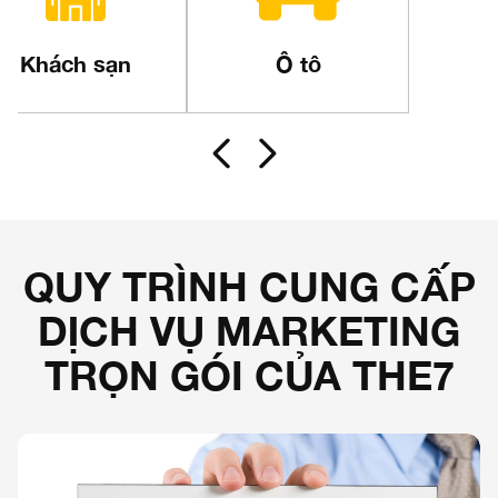
Bán hàng
Thời trang
Nhận báo giá về lĩnh
Nhận báo giá về lĩnh
N
vực
vực
QUY TRÌNH CUNG CẤP
DỊCH VỤ MARKETING
TRỌN GÓI CỦA THE7