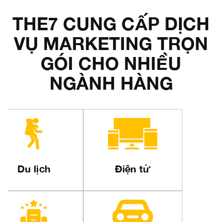
THE7 CUNG CẤP DỊCH
VỤ MARKETING TRỌN
GÓI CHO NHIỀU
NGÀNH HÀNG
Bất động sản
Công nghệ
Nhận báo giá về lĩnh
Nhận báo giá về lĩnh
N
vực
vực