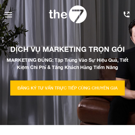
DỊCH VỤ MARKETING TRỌN GÓI
MARKETING ĐÚNG: Tập Trung Vào Sự Hiệu Quả, Tiết
Kiệm Chi Phí & Tăng Khách Hàng Tiềm Năng
ĐĂNG KÝ TƯ VẤN TRỰC TIẾP CÙNG CHUYÊN GIA