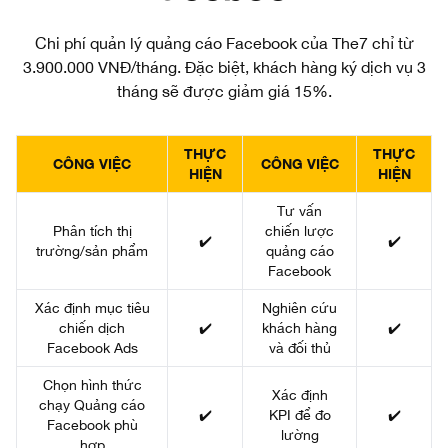
Chi phí quản lý quảng cáo Facebook của The7 chỉ từ
3.900.000 VNĐ/tháng. Đặc biệt, khách hàng ký dịch vụ 3
tháng sẽ được giảm giá 15%.
THỰC
THỰC
CÔNG VIỆC
CÔNG VIỆC
HIỆN
HIỆN
Tư vấn
Phân tích thị
chiến lược
✔️
✔️
trường/sản phẩm
quảng cáo
Facebook
Xác định mục tiêu
Nghiên cứu
chiến dịch
✔️
khách hàng
✔️
Facebook Ads
và đối thủ
Chọn hình thức
Xác định
chạy Quảng cáo
✔️
KPI để đo
✔️
Facebook phù
lường
hợp