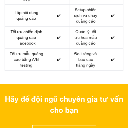
Setup chiến
Lập nội dung
✔️
dịch và chạy
✔️
quảng cáo
quảng cáo
Tối ưu chiến dịch
Quản lý, tối
quảng cáo
✔️
ưu hóa mẫu
✔️
Facebook
quảng cáo
Tối ưu mẫu quảng
Đo lường và
cáo bằng A/B
✔️
báo cáo
✔️
testing
hàng ngày
Hãy để đội ngũ chuyên gia tư vấn
cho bạn