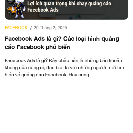
LINKEDIN
3 Tháng 8, 2026
/
Thiết kế nội dung sáng tạo cho LinkedIn
Mục Lục Toggle Nội dung sáng tạo chất lượng vì sao lại
quan trọng? (Why is Good Creative Important?)Key
Components of Creative Design (Các yếu tố cốt lõi của
thiết...
m