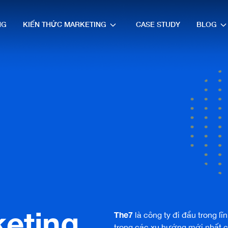
NG
KIẾN THỨC MARKETING
CASE STUDY
BLOG
keting
The7
là công ty đi đầu trong l
trong các xu hướng mới nhất 