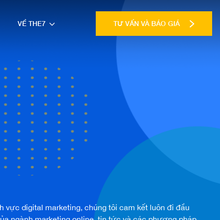
VỀ THE7
TƯ VẤN VÀ BÁO GIÁ
ĩnh vực
digital marketing
, chúng tôi cam kết luôn đi đầu
của ngành
marketing online
, tin tức và các phương pháp