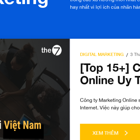
hay nhất vì lợi ích của nhãn hà
DIGITAL MARKETING
3 Th
/
[Top 15+] 
Online Uy 
Công ty Marketing Online 
Internet. Việc này giúp ch
XEM THÊM