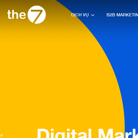
DỊCH VỤ
B2B MARKETI
Digital Mar