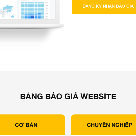
ĐĂNG KÝ NHẬN BÁO GIÁ
BẢNG BÁO GIÁ WEBSITE
CƠ BẢN
CHUYÊN NGHIỆP