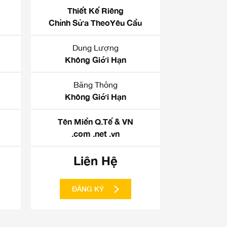
Thiết Kế Riêng
Chỉnh Sửa TheoYêu Cầu
Dung Lượng
Không Giới Hạn
Băng Thông
Không Giới Hạn
Tên Miền Q.Tế & VN
.com .net .vn
Liên Hệ
ĐĂNG KÝ