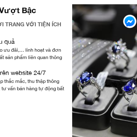
 Vượt Bậc
I TRANG VỚI TIỆN ÍCH
ệu quả
o ưu đãi,… linh hoạt và đơn
ất sản phẩm liên quan thông
trên website 24/7
áp thắc mắc, thu thập thông
và tư vấn bán hàng tự động bất