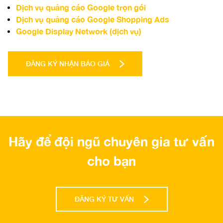
Dịch vụ quảng cáo Google trọn gói
Dịch vụ quảng cáo Google Shopping Ads
Google Display Network (dịch vụ)
ĐĂNG KÝ NHẬN BÁO GIÁ
Hãy để đội ngũ chuyên gia tư vấn
cho bạn
ĐĂNG KÝ TƯ VẤN