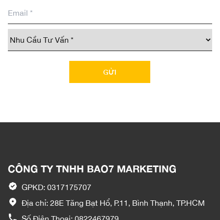
CÔNG TY TNHH BAO7 MARKETING
GPKD: 0317175707
Địa chỉ: 28E Tăng Bạt Hổ, P.11, Bình Thạnh, TP.HCM
Số Điện Thoại:
0822467979