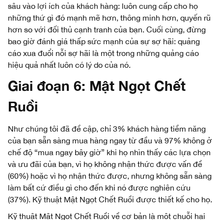
sâu vào lợi ích của khách hàng: luôn cung cấp cho họ
những thứ gì đó mạnh mẽ hơn, thông minh hơn, quyến rũ
hơn so với đối thủ cạnh tranh của bạn. Cuối cùng, đừng
bao giờ đánh giá thấp sức mạnh của sự sợ hãi: quảng
cáo xua đuổi nỗi sợ hãi là một trong những quảng cáo
hiệu quả nhất luôn có lý do của nó.
Giai đoạn 6:
Mật Ngọt Chết
Ruồi
Như chúng tôi đã đề cập, chỉ 3% khách hàng tiềm năng
của bạn sẵn sàng mua hàng ngay từ đầu và 97% không ở
chế độ “mua ngay bây giờ” khi họ nhìn thấy các lựa chọn
và ưu đãi của bạn, vì họ không nhận thức được vấn đề
(60%) hoặc vì họ nhận thức được, nhưng không sẵn sàng
làm bất cứ điều gì cho đến khi nó được nghiên cứu
(37%). Kỹ thuật Mật Ngọt Chết Ruồi được thiết kế cho họ.
Kỹ thuật Mật Ngọt Chết Ruồi về cơ bản là một chuỗi hai