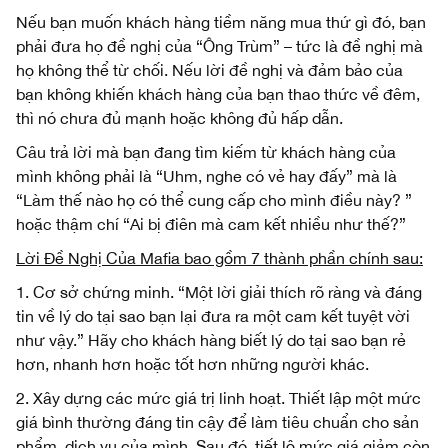
Nếu bạn muốn khách hàng tiềm năng mua thứ gì đó, bạn
phải đưa họ đề nghị của “Ông Trùm” – tức là đề nghị mà
họ không thể từ chối. Nếu lời đề nghị và đảm bảo của
bạn không khiến khách hàng của bạn thao thức về đêm,
thì nó chưa đủ mạnh hoặc không đủ hấp dẫn.
Câu trả lời mà bạn đang tìm kiếm từ khách hàng của
mình không phải là “Uhm, nghe có vẻ hay đấy” mà là
“Làm thế nào họ có thể cung cấp cho mình điều này? ”
hoặc thậm chí “Ai bị điên mà cam kết nhiều như thế?”
L
ời
Đ
ề
N
ghị
C
ủa
Mafia
bao gồm 7 thành phần chính sau:
1. Cơ sở chứng minh. “Một lời giải thích rõ ràng và đáng
tin về lý do tại sao bạn lại đưa ra một cam kết tuyệt vời
như vậy.” Hãy cho khách hàng biết lý do tại sao bạn rẻ
hơn, nhanh hơn hoặc tốt hơn những người khác.
2. Xây dựng các mức giá trị linh hoạt. Thiết lập một mức
giá bình thường đáng tin cậy để làm tiêu chuẩn cho sản
phẩm, dịch vụ của mình. Sau đó, tiết lộ mức giá giảm còn