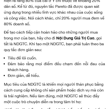
hiện ra rằng 80% của cải ở Ý chỉ thuộc về khoảng 20% ​​
dân số. Kể từ đó, nguyên tắc Pareto đã được quan sát
ứng dụng trong nhiều lĩnh vực khác nhau của cuộc sống
và công việc. Nói cách khác, chỉ 20% người mua đem về
80% doanh số.
Để tạo cách tiếp cận hoàn hảo cho những người mua
Nội Dung Giá Trị Cao
trong mơ của bạn, hãy cho đi
, gọi
tắt là NDGTC. Khi tạo một NDGTC, bạn phải tuân theo ba
quy tắc đơn giản sau:
Tiêu đề lôi cuốn.
Đảm bảo rằng mọi điểm đều chạm đến nỗi đau của
khách hàng.
Đơn giản, dễ hiểu.
Mục tiêu của NDGTC là khiến mọi người thán phục bằng
cách cung cấp không chỉ sản phẩm hoặc dịch vụ mà còn
là trải nghiệm. Nếu làm đúng, một NDGTC sẽ thúc đẩy
một cuộc trò chuyện diễn ra trong tâm trí họ: