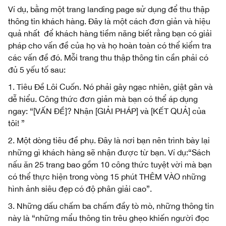
Ví dụ, bằng một trang landing page sử dụng để thu thập
thông tin khách hàng. Đây là một cách đơn giản và hiệu
quả nhất để khách hàng tiềm năng biết rằng bạn có giải
pháp cho vấn đề của họ và họ hoàn toàn có thể kiểm tra
các vấn đề đó. Mỗi trang thu thập thông tin cần phải có
đủ 5 yếu tố sau:
1. Tiêu Đề Lôi Cuốn. Nó phải gây ngạc nhiên, giật gân và
dễ hiểu. Công thức đơn giản mà bạn có thể áp dụng
ngay: “[VẤN ĐỀ]? Nhận [GIẢI PHÁP] và [KẾT QUẢ] của
tôi! ”
2. Một dòng tiêu đề phụ. Đây là nơi bạn nên trình bày lại
những gì khách hàng sẽ nhận được từ bạn. Ví dụ:“Sách
nấu ăn 25 trang bao gồm 10 công thức tuyệt vời mà bạn
có thể thực hiện trong vòng 15 phút THÊM VÀO những
hình ảnh siêu đẹp có độ phân giải cao”.
3. Những dấu chấm ba chấm đầy tò mò, những thông tin
này là “những mẩu thông tin trêu ghẹo khiến người đọc