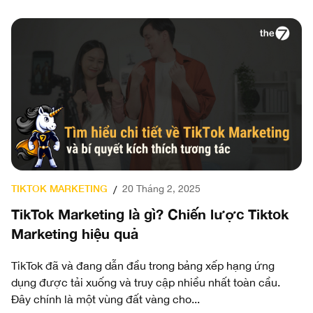
TIKTOK MARKETING
F
20 Tháng 2, 2025
/
ên
TikTok Marketing là gì? Chiến lược Tiktok
F
Marketing hiệu quả
c
TikTok đã và đang dẫn đầu trong bảng xếp hạng ứng
Fa
dụng được tải xuống và truy cập nhiều nhất toàn cầu.
kh
ấu
Đây chính là một vùng đất vàng cho...
hi