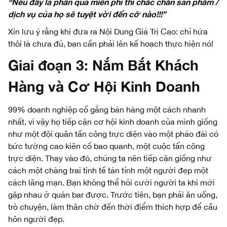
“Nếu đây là phần quà miễn phí thì chắc chắn sản phẩm /
dịch vụ của họ sẽ tuyệt vời đến cỡ nào!!!”
Xin lưu ý rằng khi đưa ra Nội Dung Giá Trị Cao: chỉ hứa
thôi là chưa đủ, bạn cần phải lên kế hoạch thực hiện nó!
Giai đoạn 3:
Nắm Bắt Khách
Hàng và Cơ Hội Kinh Doanh
99% doanh nghiệp cố gắng bán hàng một cách nhanh
nhất, vì vậy họ tiếp cận cơ hội kinh doanh của mình giống
như một đội quân tấn công trực diện vào một pháo đài có
bức tường cao kiên cố bao quanh, một cuộc tấn công
trực diện. Thay vào đó, chúng ta nên tiếp cận giống như
cách một chàng trai tinh tế tán tỉnh một người đẹp một
cách lãng mạn. Bạn không thể hỏi cưới người ta khi mới
gặp nhau ở quán bar được. Trước tiên, bạn phải ăn uống,
trò chuyện, làm thân chờ đến thời điểm thích hợp để cầu
hôn người đẹp.