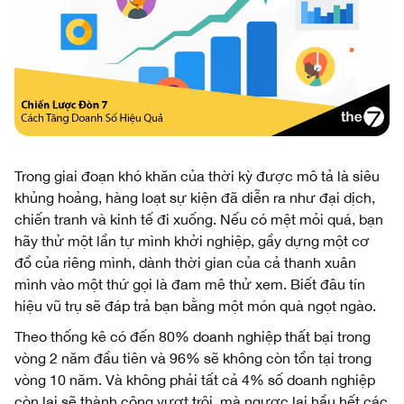
Trong giai đoạn khó khăn của thời kỳ được mô tả là siêu
khủng hoảng, hàng loạt sự kiện đã diễn ra như đại dịch,
chiến tranh và kinh tế đi xuống. Nếu có mệt mỏi quá, bạn
hãy thử một lần tự mình khởi nghiệp, gầy dựng một cơ
đồ của riêng mình, dành thời gian của cả thanh xuân
mình vào một thứ gọi là đam mê thử xem. Biết đâu tín
hiệu vũ trụ sẽ đáp trả bạn bằng một món quà ngọt ngào.
Theo thống kê có đến 80% doanh nghiệp thất bại trong
vòng 2 năm đầu tiên và 96% sẽ không còn tồn tại trong
vòng 10 năm. Và không phải tất cả 4% số doanh nghiệp
còn lại sẽ thành công vượt trội, mà ngược lại hầu hết các