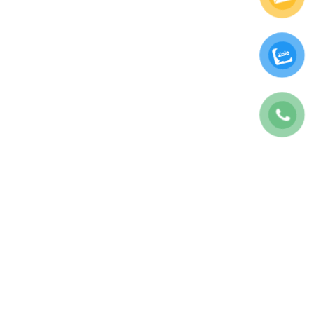
CÔNG TY TNHH BAO7 MARKETING
GPKD: 0317175707
Địa chỉ: 28E Tăng Bạt Hổ, P.11, Bình Thạnh, TP.HCM
Số Điện Thoại:
0822467979
Thời gian làm việc 08:30 – 5h30 T2-T6