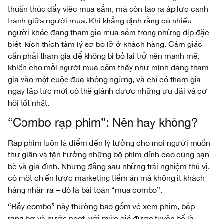
thuần thúc đẩy việc mua sắm, mà còn tạo ra áp lực cạnh
tranh giữa người mua. Khi khẳng định rằng có nhiều
người khác đang tham gia mua sắm trong những dịp đặc
biệt, kích thích tâm lý sợ bỏ lỡ ở khách hàng. Cảm giác
cần phải tham gia để không bị bỏ lại trở nên mạnh mẽ,
khiến cho mỗi người mua cảm thấy như mình đang tham
gia vào một cuộc đua không ngừng, và chỉ có tham gia
ngay lập tức mới có thể giành được những ưu đãi và cơ
hội tốt nhất.
“Combo rạp phim”: Nên hay không?
Rạp phim luôn là điểm đến lý tưởng cho mọi người muốn
thư giãn và tận hưởng những bộ phim đỉnh cao cùng bạn
bè và gia đình. Nhưng đằng sau những trải nghiệm thú vị,
có một chiến lược marketing tiềm ẩn mà không ít khách
hàng nhận ra – đó là bài toán “mua combo”.
“Bẫy combo” này thường bao gồm vé xem phim, bắp
rang bơ và nước ngọt, với mức giá được tuyên bố là