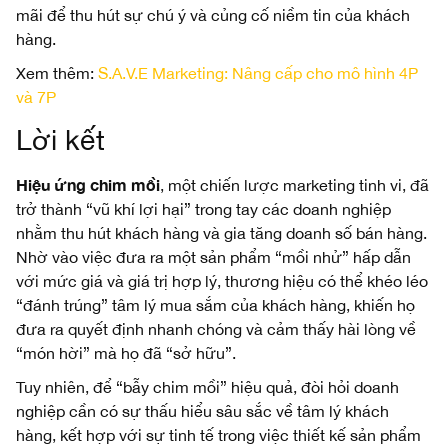
mãi để thu hút sự chú ý và củng cố niềm tin của khách
hàng.
Xem thêm:
S.A.V.E Marketing: Nâng cấp cho mô hình 4P
và 7P
Lời kết
Hiệu ứng chim mồi
, một chiến lược marketing tinh vi, đã
trở thành “vũ khí lợi hại” trong tay các doanh nghiệp
nhằm thu hút khách hàng và gia tăng doanh số bán hàng.
Nhờ vào việc đưa ra một sản phẩm “mồi nhử” hấp dẫn
với mức giá và giá trị hợp lý, thương hiệu có thể khéo léo
“đánh trúng” tâm lý mua sắm của khách hàng, khiến họ
đưa ra quyết định nhanh chóng và cảm thấy hài lòng về
“món hời” mà họ đã “sở hữu”.
Tuy nhiên, để “bẫy chim mồi” hiệu quả, đòi hỏi doanh
nghiệp cần có sự thấu hiểu sâu sắc về tâm lý khách
hàng, kết hợp với sự tinh tế trong việc thiết kế sản phẩm