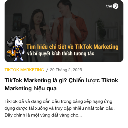
TIKTOK MARKETING
F
20 Tháng 2, 2025
/
ên
TikTok Marketing là gì? Chiến lược Tiktok
F
Marketing hiệu quả
c
TikTok đã và đang dẫn đầu trong bảng xếp hạng ứng
Fa
dụng được tải xuống và truy cập nhiều nhất toàn cầu.
kh
ấu
Đây chính là một vùng đất vàng cho...
hi