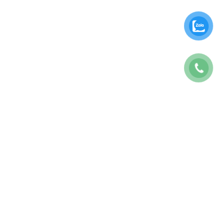
CÔNG TY TNHH BAO7 MARKETING
GPKD: 0317175707
Địa chỉ: 28E Tăng Bạt Hổ, P.11, Bình Thạnh, TP.HCM
Số Điện Thoại:
0822467979
Thời gian làm việc 08:30 – 5h30 T2-T6
Email:
contact@the7digital.com