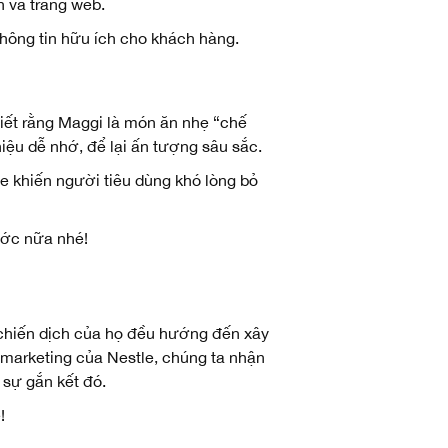
n và trang web.
 thông tin hữu ích cho khách hàng.
biết rằng Maggi là món ăn nhẹ “chế
hiệu dễ nhớ, để lại ấn tượng sâu sắc.
e khiến người tiêu dùng khó lòng bỏ
ước nữa nhé!
c chiến dịch của họ đều hướng đến xây
 marketing của Nestle, chúng ta nhận
 sự gắn kết đó.
!