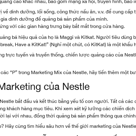
 quảng cáo khác nhau, bao gồm mạng xã hội, truyền hình, báo i
rị về dinh dưỡng, lối sống, công thức nấu ăn, v.v. để cung cấp
 gia dinh dưỡng để quảng bá sản phẩm của mình.
ng với các gian hàng trưng bày bắt mắt trong cửa hàng.
quảng bá hiệu quả của họ là Maggi và Kitkat. Người tiêu dùng 
a break, Have a KitKat!” (Nghỉ một chút, có KitKat) là một khẩu 
g trực tuyến và truyền thống, chiến lược quảng cáo của Nestl
ả các “P” trong Marketing Mix của Nestle, hãy tiến thêm một b
 Marketing của Nestle
 Nestle bắt đầu và kết thúc bằng yếu tố con người. Tất cả cá
ợng khách hàng mục tiêu. Khi xem xét kỹ lưỡng các chiến dịch
ời lại với nhau, đồng thời quảng bá sản phẩm thông qua chính
? Hãy cùng tìm hiểu sâu hơn về thế giới marketing của Nestle