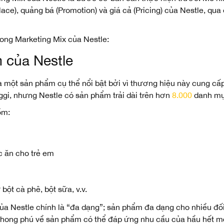
ace), quảng bá (Promotion) và giá cả (Pricing) của Nestle, qua
rong Marketing Mix của Nestle:
 của Nestle
ra một sản phẩm cụ thể nổi bật bởi vì thương hiệu này cung cấ
i, nhưng Nestle có sản phẩm trải dài trên hơn
8.000
danh mục
ồm:
c ăn cho trẻ em
ột cà phê, bột sữa, v.v.
ủa Nestle chính là “đa dạng”; sản phẩm đa dạng cho nhiều đố
 phong phú về sản phẩm có thể đáp ứng nhu cầu của hầu hết m