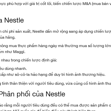
ực phù hợp với giá trị cốt lõi, biến chiến lược M&A (mua bán 
a Nestle
n chi phí sản xuất, Nestle dần mở rộng sang áp dụng chiến lư
của hãng.
 không mua thực phẩm hàng ngày mà thường mua số lượng lớn,
hẩm như Maggi.
 nhau trong chiến lược định giá:
iêu dùng nhanh.
ấp như sô-cô-la hảo hạng để duy trì hình ảnh thương hiệu.
 tính thân thiện với người tiêu dùng, vừa củng cố hình ảnh t
Phân phối của Nestle
ảo rằng mỗi người tiêu dùng đều có thể mua được sản phẩm c
ại hơn 187 quốc gia để biến điều này thành hiện thực.