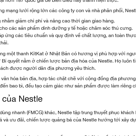
ng mạng lưới rộng lớn các công ty con và nhà phân phối, Nest
 nhằm giảm chi phí và nâng cao thời gian giao hàng.
 cho các sản phẩm dinh dưỡng y tế hoặc chăm sóc thú cưng.
áp ứng các tiêu chuẩn và quy định về chất lượng, an toàn thự
hải.
ng một thanh KitKat ở Nhật Bản có hương vị phù hợp với ngư
Bí quyết nằm ở chiến lược bản địa hóa của Nestle. Họ luôn 
cách được người dân địa phương yêu thích.
 văn hóa bản địa, hợp tác chặt chẽ với cộng đồng địa phương,
đến bao bì, đều tạo cảm giác như sản phẩm được làm riêng c
 của Nestle
 dùng nhanh (FMCG) khác, Nestle tập trung thuyết phục khách
giá và ưu đãi, chiến lược quảng bá của Nestle hướng tới xây d