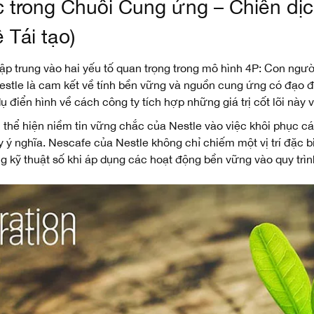
trong Chuỗi Cung ứng – Chiến dịc
 Tái tạo)
p trung vào hai yếu tố quan trọng trong mô hình 4P: Con người
stle là cam kết về tính bền vững và nguồn cung ứng có đạo đứ
ụ điển hình về cách công ty tích hợp những giá trị cốt lõi này
thể hiện niềm tin vững chắc của Nestle vào việc khôi phục cá
y ý nghĩa. Nescafe của Nestle không chỉ chiếm một vị trí đặc b
ng kỹ thuật số khi áp dụng các hoạt động bền vững vào quy trình