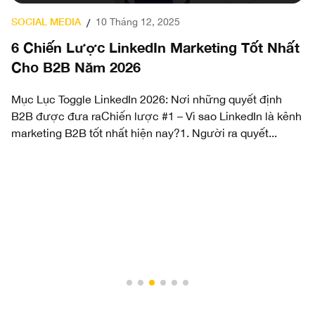
SOCIAL MEDIA
D
10 Tháng 12, 2025
/
6 Chiến Lược LinkedIn Marketing Tốt Nhất
7
Cho B2B Năm 2026
C
N
Mục Lục Toggle LinkedIn 2026: Nơi những quyết định
B2B được đưa raChiến lược #1 – Vì sao LinkedIn là kênh
Mụ
marketing B2B tốt nhất hiện nay?1. Người ra quyết...
tr
ng
h
ên