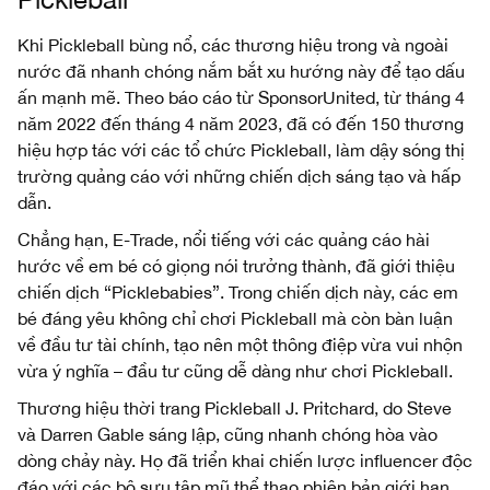
Khi Pickleball bùng nổ, các thương hiệu trong và ngoài
nước đã nhanh chóng nắm bắt xu hướng này để tạo dấu
ấn mạnh mẽ. Theo báo cáo từ SponsorUnited, từ tháng 4
năm 2022 đến tháng 4 năm 2023, đã có đến 150 thương
hiệu hợp tác với các tổ chức Pickleball, làm dậy sóng thị
trường quảng cáo với những chiến dịch sáng tạo và hấp
dẫn.
Chẳng hạn, E-Trade, nổi tiếng với các quảng cáo hài
hước về em bé có giọng nói trưởng thành, đã giới thiệu
chiến dịch “Picklebabies”. Trong chiến dịch này, các em
bé đáng yêu không chỉ chơi Pickleball mà còn bàn luận
về đầu tư tài chính, tạo nên một thông điệp vừa vui nhộn
vừa ý nghĩa – đầu tư cũng dễ dàng như chơi Pickleball.
Thương hiệu thời trang Pickleball J. Pritchard, do Steve
và Darren Gable sáng lập, cũng nhanh chóng hòa vào
dòng chảy này. Họ đã triển khai chiến lược influencer độc
đáo với các bộ sưu tập mũ thể thao phiên bản giới hạn