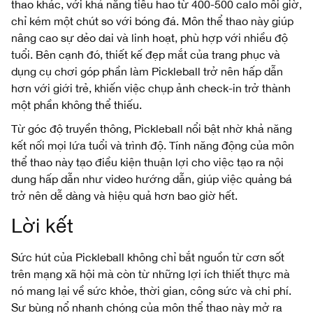
thao khác, với khả năng tiêu hao từ 400-500 calo mỗi giờ,
chỉ kém một chút so với bóng đá. Môn thể thao này giúp
nâng cao sự dẻo dai và linh hoạt, phù hợp với nhiều độ
tuổi. Bên cạnh đó, thiết kế đẹp mắt của trang phục và
dụng cụ chơi góp phần làm Pickleball trở nên hấp dẫn
hơn với giới trẻ, khiến việc chụp ảnh check-in trở thành
một phần không thể thiếu.
Từ góc độ truyền thông, Pickleball nổi bật nhờ khả năng
kết nối mọi lứa tuổi và trình độ. Tính năng động của môn
thể thao này tạo điều kiện thuận lợi cho việc tạo ra nội
dung hấp dẫn như video hướng dẫn, giúp việc quảng bá
trở nên dễ dàng và hiệu quả hơn bao giờ hết.
Lời kết
Sức hút của Pickleball không chỉ bắt nguồn từ cơn sốt
trên mạng xã hội mà còn từ những lợi ích thiết thực mà
nó mang lại về sức khỏe, thời gian, công sức và chi phí.
Sự bùng nổ nhanh chóng của môn thể thao này mở ra