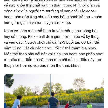
về sức khỏe thể chất và tinh thần, trong khi thời gian và
công sức của người trẻ thường bị hạn chế. Pickleball
hoàn toàn đáp ứng nhu cầu này bằng cách kết hợp hoàn
hảo giữa giải trí và rèn luyện sức khỏe.
Khác với các môn thể thao truyền thống như bóng bàn
hay cầu lông, Pickleball đơn giản hơn nhiều về kỹ thuật
và yêu cầu. Người chơi chỉ cần 2-3 buổi tập cơ bản để
nắm vững luật và cách chơi, rồi có thể tham gia ngay.
Môn thể thao này nổi bật với tính linh hoạt, cho phép chơi
ở nhiều địa điểm từ sân nhà đến bãi đỗ xe, điều này tạo
thuận lợi hơn so với các môn thể thao khác.