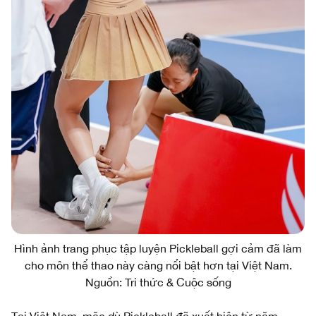
Hình ảnh trang phục tập luyện Pickleball gợi cảm đã làm
cho môn thể thao này càng nổi bật hơn tại Việt Nam.
Nguồn: Tri thức & Cuộc sống