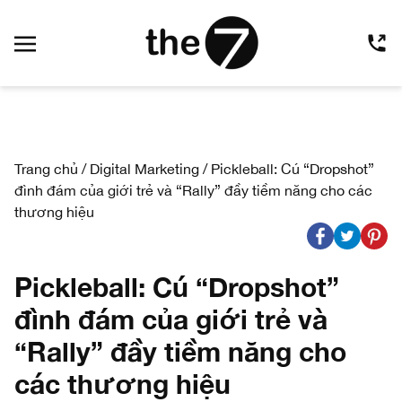
Trang chủ
/
Digital Marketing
/
Pickleball: Cú “Dropshot”
đình đám của giới trẻ và “Rally” đầy tiềm năng cho các
thương hiệu
Pickleball: Cú “Dropshot”
đình đám của giới trẻ và
“Rally” đầy tiềm năng cho
các thương hiệu