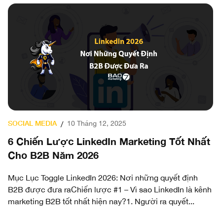
DIGITAL MARKETING
T
21 Tháng mười một, 2025
/
t
7 Xu Hướng Mạng Xã Hội 2026: Kỷ Nguyên
T
Của Giá Trị Thật, Chuyển Đổi Thật Và Con
M
Người Thật
Ti
nh
dụ
Mục Lục Toggle Mạng xã hội đang bước vào cuộc tái cấu
Đâ
trúc lớn nhất của thập kỷXu hướng 1: Vì sao mua hàng
ngay trong ứng dụng trở thành...