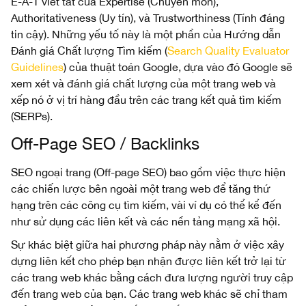
E-A-T viết tắt của Expertise (Chuyên môn),
Authoritativeness (Uy tín), và Trustworthiness (Tính đáng
tin cậy). Những yếu tố này là một phần của Hướng dẫn
Đánh giá Chất lượng Tìm kiếm (
Search Quality Evaluator
Guidelines
) của thuật toán Google, dựa vào đó Google sẽ
xem xét và đánh giá chất lượng của một trang web và
xếp nó ở vị trí hàng đầu trên các trang kết quả tìm kiếm
(SERPs).
Off-Page SEO / Backlinks
SEO ngoại trang (Off-page SEO) bao gồm việc thực hiện
các chiến lược bên ngoài một trang web để tăng thứ
hạng trên các công cụ tìm kiếm, vài ví dụ có thể kể đến
như sử dụng các liên kết và các nền tảng mạng xã hội.
Sự khác biệt giữa hai phương pháp này nằm ở việc xây
dựng liên kết cho phép bạn nhận được liên kết trở lại từ
các trang web khác bằng cách đưa lượng người truy cập
đến trang web của bạn. Các trang web khác sẽ chỉ tham