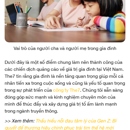
Vai trò của người cha và người mẹ trong gia đình
Dưới đây là một số điểm chung làm nên thành công của
các chiến dịch quảng cáo về giá trị gia đình tại Việt Nam.
The7 tin rằng gia đình là nền tảng quan trọng giúp mỗi cá
nhân tiến xa trong cuộc sống và cũng là yếu tố quan trọng
trong sự phát triển của
công ty The7
. Chúng tôi sẵn sàng
đóng góp sức mạnh và kinh nghiệm chuyên môn của
mình để thúc đẩy và xây dựng giá trị tổ ấm lành mạnh
trong ngành truyền thông.
>> Xem thêm:
Thấu hiểu nỗi đau tâm lý của Gen Z: Bí
quyết để thương hiệu chinh phục trái tim thế hệ mới