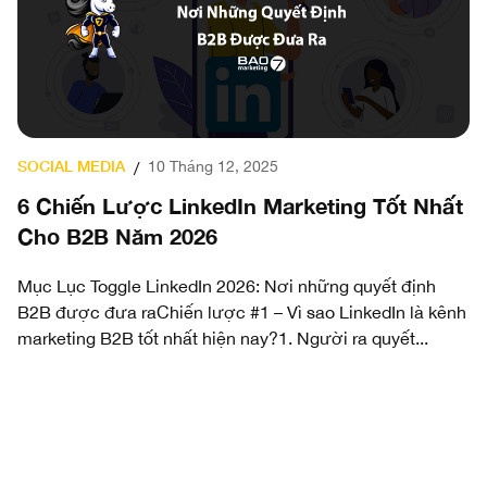
SOCIAL MEDIA
D
10 Tháng 12, 2025
/
6 Chiến Lược LinkedIn Marketing Tốt Nhất
7
Cho B2B Năm 2026
C
N
Mục Lục Toggle LinkedIn 2026: Nơi những quyết định
B2B được đưa raChiến lược #1 – Vì sao LinkedIn là kênh
Mụ
marketing B2B tốt nhất hiện nay?1. Người ra quyết...
tr
ng
h
ên