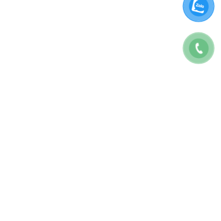
CÔNG TY TNHH BAO7 MARKETING
GPKD: 0317175707
Địa chỉ: 28E Tăng Bạt Hổ, P.11, Bình Thạnh, TP.HCM
Số Điện Thoại:
0822467979
Thời gian làm việc 08:30 – 5h30 T2-T6
Email:
contact@the7digital.com