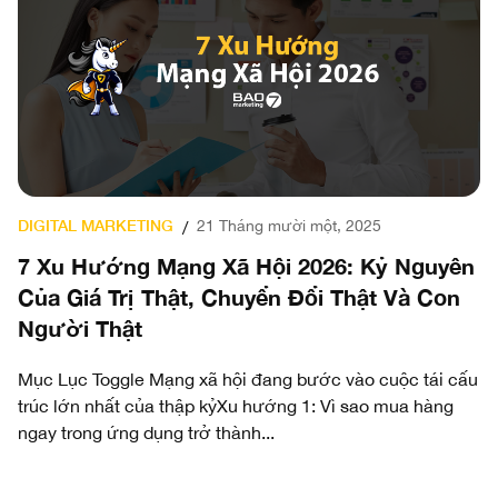
DIGITAL MARKETING
T
21 Tháng mười một, 2025
/
t
7 Xu Hướng Mạng Xã Hội 2026: Kỷ Nguyên
T
Của Giá Trị Thật, Chuyển Đổi Thật Và Con
M
Người Thật
Ti
nh
dụ
Mục Lục Toggle Mạng xã hội đang bước vào cuộc tái cấu
Đâ
trúc lớn nhất của thập kỷXu hướng 1: Vì sao mua hàng
ngay trong ứng dụng trở thành...