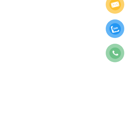
CÔNG TY TNHH BAO7 MARKETING
GPKD: 0317175707
Địa chỉ: 28E Tăng Bạt Hổ, P.11, Bình Thạnh, TP.HCM
Số Điện Thoại:
0822467979