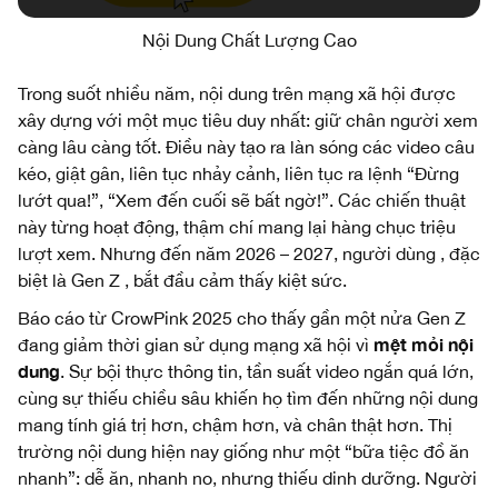
Nội Dung Chất Lượng Cao
Trong suốt nhiều năm, nội dung trên mạng xã hội được
xây dựng với một mục tiêu duy nhất: giữ chân người xem
càng lâu càng tốt. Điều này tạo ra làn sóng các video câu
kéo, giật gân, liên tục nhảy cảnh, liên tục ra lệnh “Đừng
lướt qua!”, “Xem đến cuối sẽ bất ngờ!”. Các chiến thuật
này từng hoạt động, thậm chí mang lại hàng chục triệu
lượt xem. Nhưng đến năm 2026 – 2027, người dùng , đặc
biệt là Gen Z , bắt đầu cảm thấy kiệt sức.
Báo cáo từ CrowPink 2025 cho thấy gần một nửa Gen Z
mệt mỏi nội
đang giảm thời gian sử dụng mạng xã hội vì
dung
. Sự bội thực thông tin, tần suất video ngắn quá lớn,
cùng sự thiếu chiều sâu khiến họ tìm đến những nội dung
mang tính giá trị hơn, chậm hơn, và chân thật hơn. Thị
trường nội dung hiện nay giống như một “bữa tiệc đồ ăn
nhanh”: dễ ăn, nhanh no, nhưng thiếu dinh dưỡng. Người