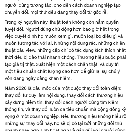
người dùng tương tác, cho đến cách doanh nghiệp tạo
chuyển đổi, mọi thứ đều đang thay đổi từ gốc rễ.
Trong kỷ nguyên này, thuật toán không còn nắm quyền
tuyệt đối. Người dùng chủ động hơn bao giờ hết trong
việc quyết định họ muốn xem gì, muốn loại bỏ điều gì và
muốn tương tác với ai. Những nội dung rác, những chiến
thuật câu view, những clip chỉ có tác dụng kích thích nhất
thời đều bị đào thải nhanh chóng. Thương hiệu buộc phải
tạo giá trị thật, xuất hiện một cách chân thật, và duy trì
một tiêu chuẩn chất lượng cao hơn để giữ lại sự chú ý
vốn đang ngày càng khan hiếm.
Năm 2026 là dấu mốc của một cuộc thay đổi toàn diện:
thay đổi tư duy làm nội dung, thay đổi cách thương hiệu
xây dựng niềm tin, thay đổi cách người dùng tìm kiếm
thông tin, và thay đổi luôn cả tiêu chuẩn mà cộng đồng kỳ
vọng ở một doanh nghiệp. Nếu thương hiệu không hiểu rõ
những sự thay đổi này, họ sẽ bị bỏ lại bởi những đối thủ
nhanh nhạy hơn, linh hoạt hơn và gần gũi với người dùng