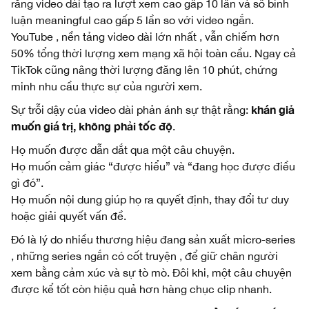
rằng video dài tạo ra lượt xem cao gấp 10 lần và số bình
luận meaningful cao gấp 5 lần so với video ngắn.
YouTube , nền tảng video dài lớn nhất , vẫn chiếm hơn
50% tổng thời lượng xem mạng xã hội toàn cầu. Ngay cả
TikTok cũng nâng thời lượng đăng lên 10 phút, chứng
minh nhu cầu thực sự của người xem.
khán giả
Sự trỗi dậy của video dài phản ánh sự thật rằng:
muốn giá trị, không phải tốc độ
.
Họ muốn được dẫn dắt qua một câu chuyện.
Họ muốn cảm giác “được hiểu” và “đang học được điều
gì đó”.
Họ muốn nội dung giúp họ ra quyết định, thay đổi tư duy
hoặc giải quyết vấn đề.
Đó là lý do nhiều thương hiệu đang sản xuất micro-series
, những series ngắn có cốt truyện , để giữ chân người
xem bằng cảm xúc và sự tò mò. Đôi khi, một câu chuyện
được kể tốt còn hiệu quả hơn hàng chục clip nhanh.