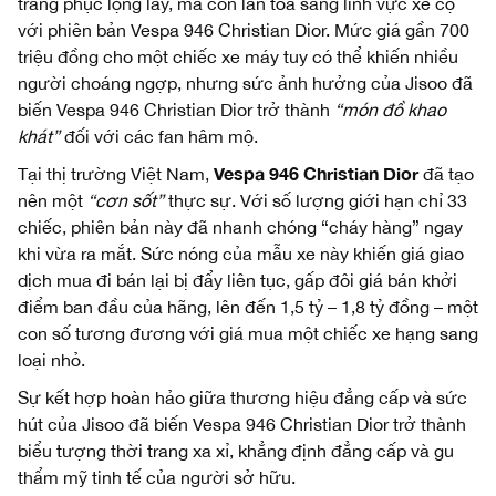
trang phục lộng lẫy, mà còn lan tỏa sang lĩnh vực xe cộ
với phiên bản Vespa 946 Christian Dior. Mức giá gần 700
triệu đồng cho một chiếc xe máy tuy có thể khiến nhiều
người choáng ngợp, nhưng sức ảnh hưởng của Jisoo đã
biến Vespa 946 Christian Dior trở thành
“món đồ khao
khát”
đối với các fan hâm mộ.
Vespa 946 Christian Dior
Tại thị trường Việt Nam,
đã tạo
nên một
“cơn sốt”
thực sự. Với số lượng giới hạn chỉ 33
chiếc, phiên bản này đã nhanh chóng “cháy hàng” ngay
khi vừa ra mắt. Sức nóng của mẫu xe này khiến giá giao
dịch mua đi bán lại bị đẩy liên tục, gấp đôi giá bán khởi
điểm ban đầu của hãng, lên đến 1,5 tỷ – 1,8 tỷ đồng – một
con số tương đương với giá mua một chiếc xe hạng sang
loại nhỏ.
Sự kết hợp hoàn hảo giữa thương hiệu đẳng cấp và sức
hút của Jisoo đã biến Vespa 946 Christian Dior trở thành
biểu tượng thời trang xa xỉ, khẳng định đẳng cấp và gu
thẩm mỹ tinh tế của người sở hữu.