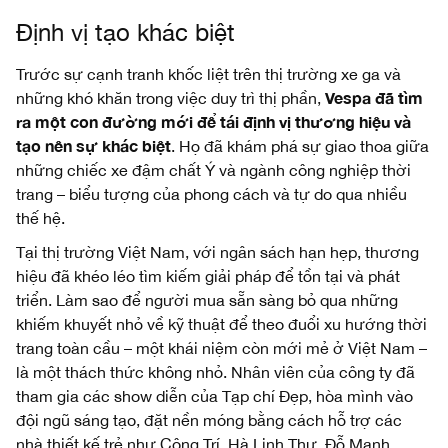
Định vị tạo khác biệt
Trước sự cạnh tranh khốc liệt trên thị trường xe ga và
Vespa đã tìm
những khó khăn trong việc duy trì thị phần,
ra một con đường mới để tái định vị thương hiệu và
tạo nên sự khác biệt
. Họ đã khám phá sự giao thoa giữa
những chiếc xe đậm chất Ý và ngành công nghiệp thời
trang – biểu tượng của phong cách và tự do qua nhiều
thế hệ.
Tại thị trường Việt Nam, với ngân sách hạn hẹp, thương
hiệu đã khéo léo tìm kiếm giải pháp để tồn tại và phát
triển. Làm sao để người mua sẵn sàng bỏ qua những
khiếm khuyết nhỏ về kỹ thuật để theo đuổi xu hướng thời
trang toàn cầu – một khái niệm còn mới mẻ ở Việt Nam –
là một thách thức không nhỏ. Nhân viên của công ty đã
tham gia các show diễn của Tạp chí Đẹp, hòa mình vào
đội ngũ sáng tạo, đặt nền móng bằng cách hỗ trợ các
nhà thiết kế trẻ như Công Trí, Hà Linh Thư, Đỗ Mạnh