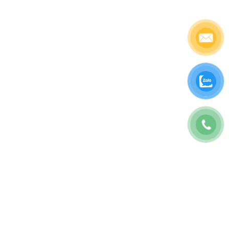
CÔNG TY TNHH BAO7 MARKETING
GPKD: 0317175707