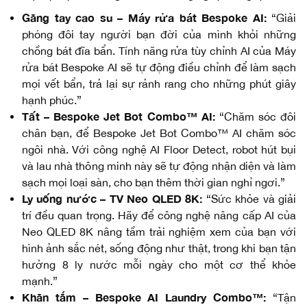
Găng tay cao su – Máy rửa bát Bespoke AI:
“Giải
phóng đôi tay người bạn đời của mình khỏi những
chồng bát đĩa bẩn. Tính năng rửa tùy chỉnh AI của Máy
rửa bát Bespoke AI sẽ tự động điều chỉnh để làm sạch
mọi vết bẩn, trả lại sự rảnh rang cho những phút giây
hạnh phúc.”
Tất – Bespoke Jet Bot Combo™ AI:
“Chăm sóc đôi
chân bạn, để Bespoke Jet Bot Combo™ AI chăm sóc
ngôi nhà. Với công nghệ AI Floor Detect, robot hút bụi
và lau nhà thông minh này sẽ tự động nhận diện và làm
sạch mọi loại sàn, cho bạn thêm thời gian nghỉ ngơi.”
Ly uống nước – TV Neo QLED 8K:
“Sức khỏe và giải
trí đều quan trọng. Hãy để công nghệ nâng cấp AI của
Neo QLED 8K nâng tầm trải nghiệm xem của bạn với
hình ảnh sắc nét, sống động như thật, trong khi bạn tận
hưởng 8 ly nước mỗi ngày cho một cơ thể khỏe
mạnh.”
Khăn tắm – Bespoke AI Laundry Combo™:
“Tận