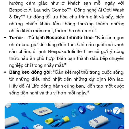
hưởng cảm giác như ở khách sạn mỗi ngày với
Bespoke AI Laundry Combo™. Công nghệ AI Opti Wash
& Dry™ tự động tối ưu hóa chu trình giặt và sấy, biến
những chiếc khăn tắm thông thường thành những
chiếc khăn mềm mại, thơm tho như mới.”
Turner – Tủ lạnh Bespoke Infinite Line:
“Nấu ăn ngon
chưa bao giờ dễ dàng đến thế. Chỉ cần quét mã vạch
sản phẩm,tủ lạnh Bespoke Infinite Line sẽ gợi ý công
thức nấu ăn phù hợp, biến bạn thành đầu bếp chuyên
nghiệp chỉ trong nháy mắt.”
Băng keo đóng gói:
“Gắn kết mọi thứ trong cuộc sống,
từ những điều nhỏ nhặt đến những dự định lớn lao.
Hãy để AI Life đồng hành cùng bạn, kiến tạo một cuộc
sống tiện nghi và thú vị hơn mỗi ngày.”