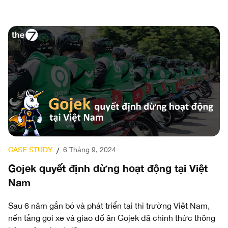
CASE STUDY
C
6 Tháng 9, 2024
/
ợp
Gojek quyết định dừng hoạt động tại Việt
S
Nam
B
Q
Sau 6 năm gắn bó và phát triển tại thị trường Việt Nam,
nền tảng gọi xe và giao đồ ăn Gojek đã chính thức thông
g
Vi