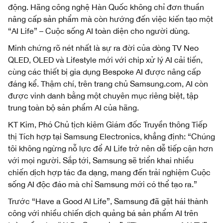
động. Hãng công nghệ Hàn Quốc không chỉ đơn thuần
nâng cấp sản phẩm mà còn hướng đến việc kiến tạo một
“AI Life” – Cuộc sống AI toàn diện cho người dùng.
Minh chứng rõ nét nhất là sự ra đời của dòng TV Neo
QLED, OLED và Lifestyle mới với chip xử lý AI cải tiến,
cùng các thiết bị gia dụng Bespoke AI được nâng cấp
đáng kể. Thậm chí, trên trang chủ Samsung.com, AI còn
được vinh danh bằng một chuyên mục riêng biệt, tập
trung toàn bộ sản phẩm AI của hãng.
KT Kim, Phó Chủ tịch kiêm Giám đốc Truyền thông Tiếp
thị Tích hợp tại Samsung Electronics, khẳng định: “Chúng
tôi không ngừng nỗ lực để AI Life trở nên dễ tiếp cận hơn
với mọi người. Sắp tới, Samsung sẽ triển khai nhiều
chiến dịch hợp tác đa dạng, mang đến trải nghiệm Cuộc
sống AI độc đáo mà chỉ Samsung mới có thể tạo ra.”
Trước “Have a Good AI Life”, Samsung đã gặt hái thành
công với nhiều chiến dịch quảng bá sản phẩm AI trên