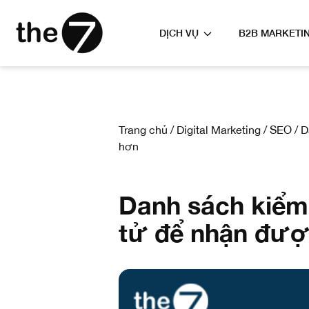
DỊCH VỤ
B2B MARKETI
Trang chủ
/
Digital Marketing
/
SEO
/
D
hơn
Danh sách kiểm
tử để nhận đượ