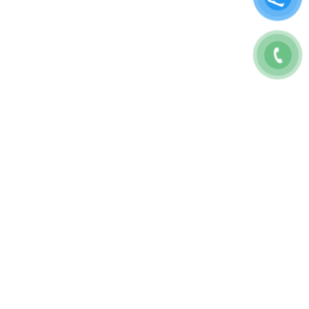
CÔNG TY TNHH BAO7 MARKETING
GPKD: 0317175707
Địa chỉ: 28E Tăng Bạt Hổ, P.11, Bình Thạnh, TP.HCM
Số Điện Thoại:
0822467979
Thời gian làm việc 08:30 – 5h30 T2-T6
Email:
contact@the7digital.com