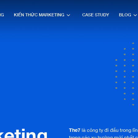
NG
KIẾN THỨC MARKETING
CASE STUDY
BLOG
keting
The7
là công ty đi đầu trong l
trong các xu hướng mới nhất 