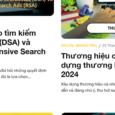
o tìm kiếm
(DSA) và
DIGITAL MARKETING
23 Thán
/
nsive Search
Thương hiệu c
dựng thương h
đòi hỏi những quyết định
2024
đó là lựa chọn...
Xây dựng thương hiệu cá nhâ
dẫn và đáng chú ý, thu hút sự