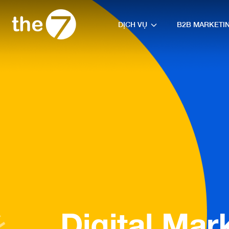
DỊCH VỤ
B2B MARKETI
Digital Mar