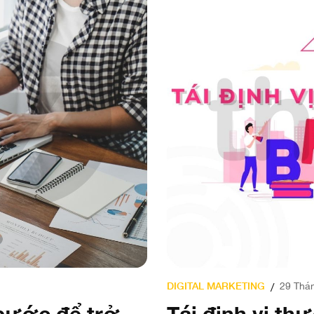
DIGITAL MARKETING
29 Thán
/
 bước để trở
Tái định vị th