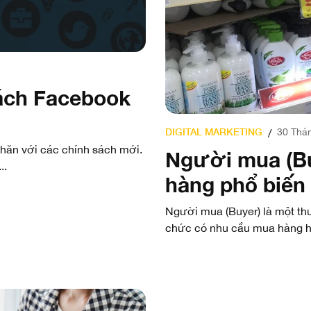
ách Facebook
DIGITAL MARKETING
30 Thán
/
hăn với các chính sách mới.
Người mua (Bu
..
hàng phổ biến 
Người mua (Buyer) là một thu
chức có nhu cầu mua hàng hó