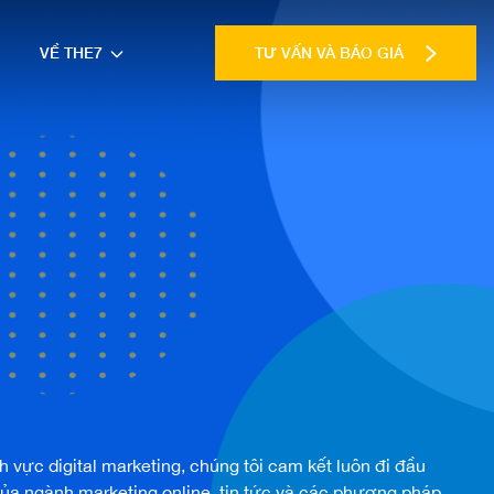
VỀ THE7
TƯ VẤN VÀ BÁO GIÁ
ĩnh vực
digital marketing
, chúng tôi cam kết luôn đi đầu
của ngành
marketing online
, tin tức và các phương pháp