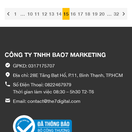
1
…
10
11
12
13
14
15
16
17
18
19
20
…
32
CÔNG TY TNHH BAO7 MARKETING
GPKD: 0317175707
Địa chỉ: 28E Tăng Bạt Hổ, P.11, Bình Thạnh, TP.HCM
Số Điện Thoại:
0822467979
Thời gian làm việc 08:30 – 5h30 T2-T6
Email:
contact@the7digital.com