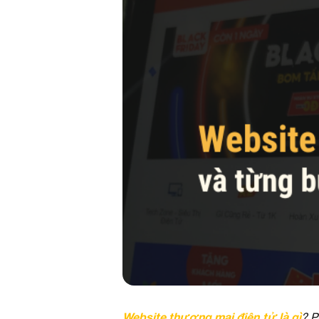
Website thương mại điện tử là gì
? P