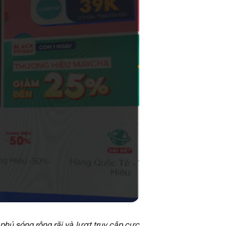
hủ sóng rộng rãi và lượt truy cập cực