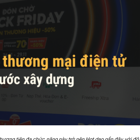
hương tiện đa chức năng này trở nên Hot dạo gần đây với độ p