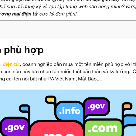
ế nào để đăng ký và tạo lập trang web cho riêng mình? Đừng
ơng mại điện tử
cực kỳ đơn giản!
n phù hợp
 điện tử
, doanh nghiệp cần mua một tên miền phù hợp với t
 của bạn nên hãy lựa chọn tên miền thật cẩn thận và kỹ lưỡng.
ững cái tên nổi bật như PA Việt Nam, Mắt Bão,…