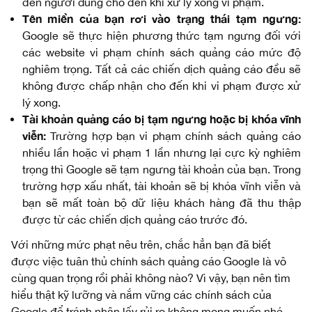
đến người dùng cho đến khi xử lý xong vi phạm.
Tên miền của bạn rơi vào trạng thái tạm ngưng
:
Google sẽ thực hiện phương thức tạm ngưng đối với
các website vi phạm chính sách quảng cáo mức độ
nghiêm trọng. Tất cả các chiến dịch quảng cáo đều sẽ
không được chấp nhận cho đến khi vi phạm được xử
lý xong.
Tài khoản quảng cáo bị tạm ngưng hoặc bị khóa vĩnh
viễn:
Trường hợp bạn vi phạm chính sách quảng cáo
nhiều lần hoặc vi phạm 1 lần nhưng lại cực kỳ nghiêm
trọng thì Google sẽ tạm ngưng tài khoản của bạn. Trong
trường hợp xấu nhất, tài khoản sẽ bị khóa vĩnh viễn và
bạn sẽ mất toàn bộ dữ liệu khách hàng đã thu thập
được từ các chiến dịch quảng cáo trước đó.
Với những mức phạt nêu trên, chắc hẳn bạn đã biết
được việc tuân thủ chính sách quảng cáo Google là vô
cùng quan trọng rồi phải không nào? Vì vậy, bạn nên tìm
hiểu thật kỹ lưỡng và nắm vững các chính sách của
Google để tránh nhận lấy rủi ro không mong muốn nhé.