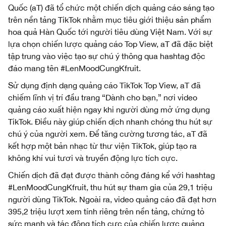
Quốc (aT) đã tổ chức một chiến dịch quảng cáo sáng tạo
trên nền tảng TikTok nhằm mục tiêu giới thiệu sản phẩm
hoa quả Hàn Quốc tới người tiêu dùng Việt Nam. Với sự
lựa chọn chiến lược quảng cáo Top View, aT đã đặc biệt
tập trung vào việc tạo sự chú ý thông qua hashtag độc
đáo mang tên #LenMoodCungKfruit.
Sử dụng định dạng quảng cáo TikTok Top View, aT đã
chiếm lĩnh vị trí đầu trang “Dành cho bạn,” nơi video
quảng cáo xuất hiện ngay khi người dùng mở ứng dụng
TikTok. Điều này giúp chiến dịch nhanh chóng thu hút sự
chú ý của người xem. Để tăng cường tương tác, aT đã
kết hợp một bản nhạc từ thư viện TikTok, giúp tạo ra
không khí vui tươi và truyền động lực tích cực.
Chiến dịch đã đạt được thành công đáng kể với hashtag
#LenMoodCungKfruit, thu hút sự tham gia của 29,1 triệu
người dùng TikTok. Ngoài ra, video quảng cáo đã đạt hơn
395,2 triệu lượt xem tính riêng trên nền tảng, chứng tỏ
sức mạnh và tác động tích cực của chiến lược quảng