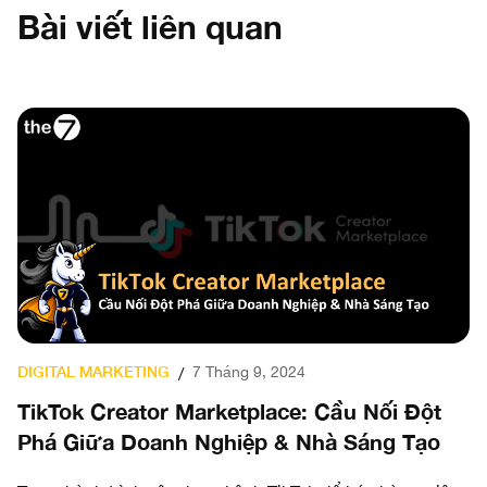
Bài viết liên quan
D
TIKTOK MARKETING
8 Tháng 5, 2024
/
B
Hướng dẫn cách chạy quảng cáo Tiktok cơ
“
bản cho người mới
n