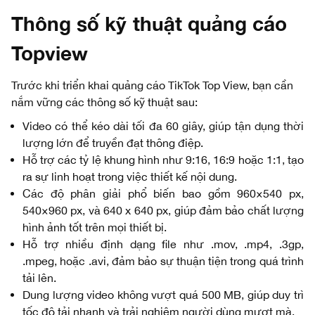
Thông số kỹ thuật quảng cáo
Topview
Trước khi triển khai quảng cáo TikTok Top View, bạn cần
nắm vững các thông số kỹ thuật sau:
Video có thể kéo dài tối đa 60 giây, giúp tận dụng thời
lượng lớn để truyền đạt thông điệp.
Hỗ trợ các tỷ lệ khung hình như 9:16, 16:9 hoặc 1:1, tạo
ra sự linh hoạt trong việc thiết kế nội dung.
Các độ phân giải phổ biến bao gồm 960×540 px,
540×960 px, và 640 x 640 px, giúp đảm bảo chất lượng
hình ảnh tốt trên mọi thiết bị.
Hỗ trợ nhiều định dạng file như .mov, .mp4, .3gp,
.mpeg, hoặc .avi, đảm bảo sự thuận tiện trong quá trình
tải lên.
Dung lượng video không vượt quá 500 MB, giúp duy trì
tốc độ tải nhanh và trải nghiệm người dùng mượt mà.