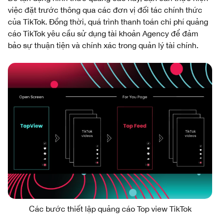
việc đặt trước thông qua các đơn vị đối tác chính thức
của TikTok. Đồng thời, quá trình thanh toán chi phí quảng
cáo TikTok yêu cầu sử dụng tài khoản Agency để đảm
bảo sự thuận tiện và chính xác trong quản lý tài chính.
Các bước thiết lập quảng cáo Top view TikTok