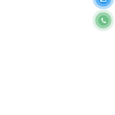
CÔNG TY TNHH BAO7 MARKETING
GPKD: 0317175707
Địa chỉ: 28E Tăng Bạt Hổ, P.11, Bình Thạnh, TP.HCM
Số Điện Thoại:
0822467979
Thời gian làm việc 08:30 – 5h30 T2-T6
Email:
contact@the7digital.com