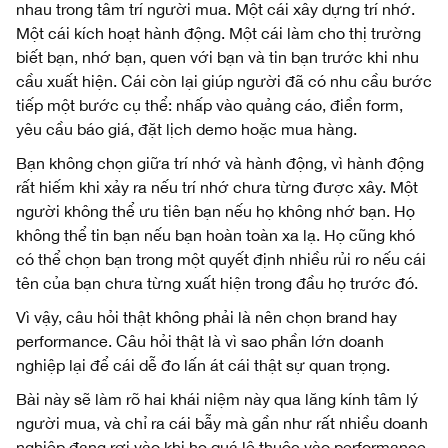
nhau trong tâm trí người mua. Một cái xây dựng trí nhớ.
Một cái kích hoạt hành động. Một cái làm cho thị trường
biết bạn, nhớ bạn, quen với bạn và tin bạn trước khi nhu
cầu xuất hiện. Cái còn lại giúp người đã có nhu cầu bước
tiếp một bước cụ thể: nhấp vào quảng cáo, điền form,
yêu cầu báo giá, đặt lịch demo hoặc mua hàng.
Bạn không chọn giữa trí nhớ và hành động, vì hành động
rất hiếm khi xảy ra nếu trí nhớ chưa từng được xây. Một
người không thể ưu tiên bạn nếu họ không nhớ bạn. Họ
không thể tin bạn nếu bạn hoàn toàn xa lạ. Họ cũng khó
có thể chọn bạn trong một quyết định nhiều rủi ro nếu cái
tên của bạn chưa từng xuất hiện trong đầu họ trước đó.
Vì vậy, câu hỏi thật không phải là nên chọn brand hay
performance. Câu hỏi thật là vì sao phần lớn doanh
nghiệp lại để cái dễ đo lấn át cái thật sự quan trọng.
Bài này sẽ làm rõ hai khái niệm này qua lăng kính tâm lý
người mua, và chỉ ra cái bẫy mà gần như rất nhiều doanh
nghiệp đang rơi vào khi họ quá lệ thuộc vào performance.