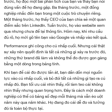
trước, họ đọc một bài phân tích của bạn và thấy bạn nói
đúng vấn đề họ đang gặp. Ba tháng trước, một đồng
nghiệp nhắc đến bạn trong một cuộc trò chuyện riêng.
Một tháng trước, họ thấy CEO của bạn chia sẻ một quan
điểm sắc trên LinkedIn. Tuần trước, họ vào website xem
qua nhưng chưa để lại thông tin. Hôm nay, khi nhu cầu
đủ rõ, họ mới gõ tên bạn vào Google và nhấp vào kết quả.
Performance ghi công cho cú nhấp cuối. Nhưng cái thật
sự xây nên quyết định là tất cả những gì xảy ra trước đó,
những thứ brand đã làm và không thể đo được gọn gàng
bằng một dòng trong bảng tính.
Khi bạn để cái đo được lấn át, bạn dần dồn mọi nguồn
lực vào cú nhấp cuối, và bỏ đói tất cả những gì tạo ra cú
nhấp đó. Bạn tối ưu cái nhìn thấy, rồi làm teo cái không
nhìn thấy nhưng quan trọng hơn. Đây là cách một doanh
nghiệp có thể có bảng số đẹp mỗi tháng mà vẫn èo uột
năm này qua năm khác. Họ đang đo cái dễ đo và tưởng
đó là toàn bộ thực tại.