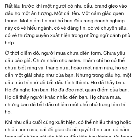
Rất lâu trước khi một người có nhu cầu, brand gieo vào
đầu họ một ấn tượng. Một cái tên. Một cảm giác quen
thuộc. Một niềm tin mơ hồ ban đầu rằng doanh nghiệp
này có vẻ hiểu ngành, có vẻ đáng tin, có vẻ chuyên sâu,
có vẻ thường xuyên xuất hiện trong những ngữ cảnh phù
hợp.
Ở thời điểm đó, người mua chưa điền form. Chưa yêu
cầu báo giá. Chưa nhắn cho sales. Thậm chí họ có thể
chưa biết rằng vài tháng nữa, hoặc một năm nữa, họ sẽ
cần một giải pháp như của bạn. Nhưng trong đầu họ, một
cấu trúc trí nhớ đã bắt đầu hình thành. Họ đã thấy bạn.
Họ đã nghe tên bạn. Họ đã đọc một quan điểm của bạn.
Họ đã thấy người khác nhắc đến bạn. Họ chưa mua,
nhưng bạn đã bắt đầu chiếm một chỗ nhỏ trong tâm trí
họ.
Khi nhu cầu cuối cùng xuất hiện, có thể nhiều tháng hoặc
nhiều năm sau, cái đã gieo đó sẽ quyết định bạn có nằm
trong số những cái tên bật ra đầu tiên hay không. Và trong