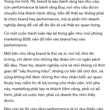
Trong mô hình 7B, brand là sáu bánh răng tạo nhu cầu,
còn performance là bánh răng Buy, nơi nhu cầu được
chuyển hóa thành hành động. Vấn đề thật sự không phải
là chọn brand hay performance, mà là phần lớn doanh
nghiệp đang để cái dễ đo lấn át cái thật sự quan trọng.
Có một cuộc tranh luận lặp lại trong gần như mọi phòng
marketing B2B: nên đổ tiền vào brand hay vào
performance.
Một bên cho rằng brand là thứ xa xỉ, mơ hồ, khó đo
lường, chỉ dành cho những tập đoàn lớn có ngân sách
dồi dào. Theo họ, doanh nghiệp vừa và nhỏ không có thời
gian để “xây thương hiệu”, không có tiền để chờ đợi, và
cũng không thể đem những thứ như nhận biết, sự quen
thuộc hay niềm tin đi trả lương cho nhân viên. Với phe
này, marketing phải tạo ra khách tiềm năng, phải có số
form, phải có cuộc hẹn, phải có doanh thu nhìn thấy
được.
Bên còn lại thì cho rằng performance là tư duy thiển cận,