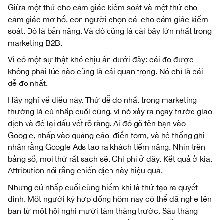
Giữa một thứ cho cảm giác kiểm soát và một thứ cho
cảm giác mơ hồ, con người chọn cái cho cảm giác kiểm
soát. Đó là bản năng. Và đó cũng là cái bẫy lớn nhất trong
marketing B2B.
Vì có một sự thật khó chịu ẩn dưới đây: cái đo được
không phải lúc nào cũng là cái quan trọng. Nó chỉ là cái
dễ đo nhất.
Hãy nghĩ về điều này. Thứ dễ đo nhất trong marketing
thường là cú nhấp cuối cùng, vì nó xảy ra ngay trước giao
dịch và để lại dấu vết rõ ràng. Ai đó gõ tên bạn vào
Google, nhấp vào quảng cáo, điền form, và hệ thống ghi
nhận rằng Google Ads tạo ra khách tiềm năng. Nhìn trên
bảng số, mọi thứ rất sạch sẽ. Chi phí ở đây. Kết quả ở kia.
Attribution nói rằng chiến dịch này hiệu quả.
Nhưng cú nhấp cuối cùng hiếm khi là thứ tạo ra quyết
định. Một người ký hợp đồng hôm nay có thể đã nghe tên
bạn từ một hội nghị mười tám tháng trước. Sáu tháng