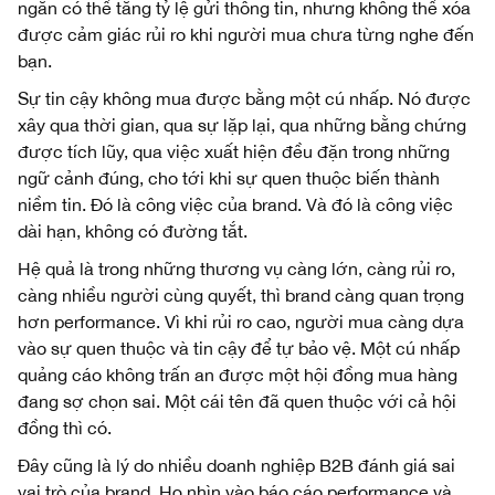
ngắn có thể tăng tỷ lệ gửi thông tin, nhưng không thể xóa
được cảm giác rủi ro khi người mua chưa từng nghe đến
bạn.
Sự tin cậy không mua được bằng một cú nhấp. Nó được
xây qua thời gian, qua sự lặp lại, qua những bằng chứng
được tích lũy, qua việc xuất hiện đều đặn trong những
ngữ cảnh đúng, cho tới khi sự quen thuộc biến thành
niềm tin. Đó là công việc của brand. Và đó là công việc
dài hạn, không có đường tắt.
Hệ quả là trong những thương vụ càng lớn, càng rủi ro,
càng nhiều người cùng quyết, thì brand càng quan trọng
hơn performance. Vì khi rủi ro cao, người mua càng dựa
vào sự quen thuộc và tin cậy để tự bảo vệ. Một cú nhấp
quảng cáo không trấn an được một hội đồng mua hàng
đang sợ chọn sai. Một cái tên đã quen thuộc với cả hội
đồng thì có.
Đây cũng là lý do nhiều doanh nghiệp B2B đánh giá sai
vai trò của brand. Họ nhìn vào báo cáo performance và