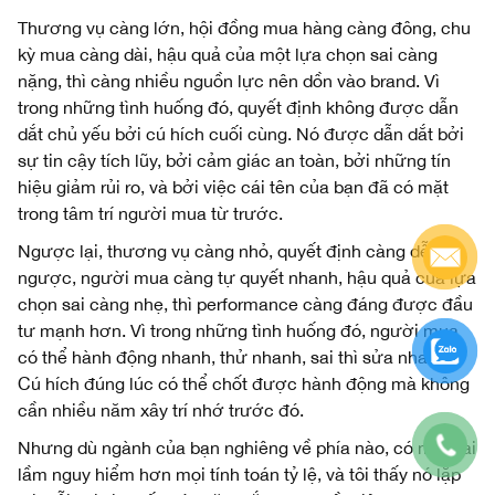
Thương vụ càng lớn, hội đồng mua hàng càng đông, chu
kỳ mua càng dài, hậu quả của một lựa chọn sai càng
nặng, thì càng nhiều nguồn lực nên dồn vào brand. Vì
trong những tình huống đó, quyết định không được dẫn
dắt chủ yếu bởi cú hích cuối cùng. Nó được dẫn dắt bởi
sự tin cậy tích lũy, bởi cảm giác an toàn, bởi những tín
hiệu giảm rủi ro, và bởi việc cái tên của bạn đã có mặt
trong tâm trí người mua từ trước.
Ngược lại, thương vụ càng nhỏ, quyết định càng dễ đảo
ngược, người mua càng tự quyết nhanh, hậu quả của lựa
chọn sai càng nhẹ, thì performance càng đáng được đầu
tư mạnh hơn. Vì trong những tình huống đó, người mua
có thể hành động nhanh, thử nhanh, sai thì sửa nhanh.
Cú hích đúng lúc có thể chốt được hành động mà không
cần nhiều năm xây trí nhớ trước đó.
Nhưng dù ngành của bạn nghiêng về phía nào, có một sai
lầm nguy hiểm hơn mọi tính toán tỷ lệ, và tôi thấy nó lặp