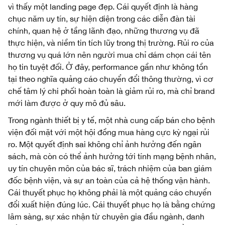
vì thấy một landing page đẹp. Cái quyết định là hàng
chục năm uy tín, sự hiện diện trong các diễn đàn tài
chính, quan hệ ở tầng lãnh đạo, những thương vụ đã
thực hiện, và niềm tin tích lũy trong thị trường. Rủi ro của
thương vụ quá lớn nên người mua chỉ dám chọn cái tên
họ tin tuyệt đối. Ở đây, performance gần như không tồn
tại theo nghĩa quảng cáo chuyển đổi thông thường, vì cơ
chế tâm lý chi phối hoàn toàn là giảm rủi ro, mà chỉ brand
mới làm được ở quy mô đủ sâu.
Trong ngành thiết bị y tế, một nhà cung cấp bán cho bệnh
viện đối mặt với một hội đồng mua hàng cực kỳ ngại rủi
ro. Một quyết định sai không chỉ ảnh hưởng đến ngân
sách, mà còn có thể ảnh hưởng tới tính mạng bệnh nhân,
uy tín chuyên môn của bác sĩ, trách nhiệm của ban giám
đốc bệnh viện, và sự an toàn của cả hệ thống vận hành.
Cái thuyết phục họ không phải là một quảng cáo chuyển
đổi xuất hiện đúng lúc. Cái thuyết phục họ là bằng chứng
lâm sàng, sự xác nhận từ chuyên gia đầu ngành, danh