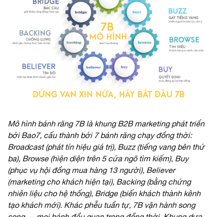
Mô hình bánh răng 7B là khung B2B marketing phát triển
bởi Bao7, cấu thành bởi 7 bánh răng chạy đồng thời:
Broadcast (phát tín hiệu giá trị), Buzz (tiếng vang bên thứ
ba), Browse (hiện diện trên 5 cửa ngõ tìm kiếm), Buy
(phục vụ hội đồng mua hàng 13 người), Believer
(marketing cho khách hiện tại), Backing (bằng chứng
nhiên liệu cho hệ thống), Bridge (biến khách thành kênh
tạo khách mới). Khác phễu tuần tự, 7B vận hành song
song — mọi bánh đều quan trọng đồng thời. Khung dựa