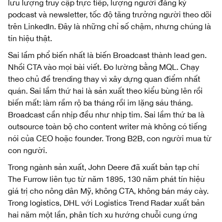
lưu lượng truy cập trực tiếp, lượng người đăng ký
podcast và newsletter, tốc độ tăng trưởng người theo dõi
trên LinkedIn. Đây là những chỉ số chậm, nhưng chúng là
tín hiệu thật.
Sai lầm phổ biến nhất là biến Broadcast thành lead gen.
Nhồi CTA vào mọi bài viết. Đo lường bằng MQL. Chạy
theo chủ đề trending thay vì xây dựng quan điểm nhất
quán. Sai lầm thứ hai là sản xuất theo kiểu bùng lên rồi
biến mất: làm rầm rộ ba tháng rồi im lặng sáu tháng.
Broadcast cần nhịp đều như nhịp tim. Sai lầm thứ ba là
outsource toàn bộ cho content writer mà không có tiếng
nói của CEO hoặc founder. Trong B2B, con người mua từ
con người.
Trong ngành sản xuất, John Deere đã xuất bản tạp chí
The Furrow liên tục từ năm 1895, 130 năm phát tín hiệu
giá trị cho nông dân Mỹ, không CTA, không bán máy cày.
Trong logistics, DHL với Logistics Trend Radar xuất bản
hai năm một lần, phân tích xu hướng chuỗi cung ứng