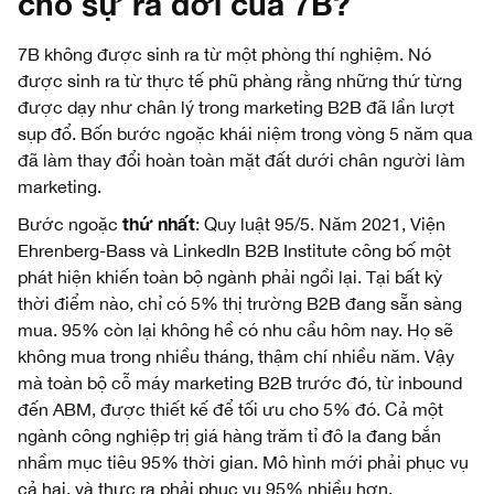
cho sự ra đời của 7B?
7B không được sinh ra từ một phòng thí nghiệm. Nó
được sinh ra từ thực tế phũ phàng rằng những thứ từng
được dạy như chân lý trong marketing B2B đã lần lượt
sụp đổ. Bốn bước ngoặc khái niệm trong vòng 5 năm qua
đã làm thay đổi hoàn toàn mặt đất dưới chân người làm
marketing.
thứ nhất
Bước ngoặc
: Quy luật 95/5. Năm 2021, Viện
Ehrenberg-Bass và LinkedIn B2B Institute công bố một
phát hiện khiến toàn bộ ngành phải ngồi lại. Tại bất kỳ
thời điểm nào, chỉ có 5% thị trường B2B đang sẵn sàng
mua. 95% còn lại không hề có nhu cầu hôm nay. Họ sẽ
không mua trong nhiều tháng, thậm chí nhiều năm. Vậy
mà toàn bộ cỗ máy marketing B2B trước đó, từ inbound
đến ABM, được thiết kế để tối ưu cho 5% đó. Cả một
ngành công nghiệp trị giá hàng trăm tỉ đô la đang bắn
nhầm mục tiêu 95% thời gian. Mô hình mới phải phục vụ
cả hai, và thực ra phải phục vụ 95% nhiều hơn.