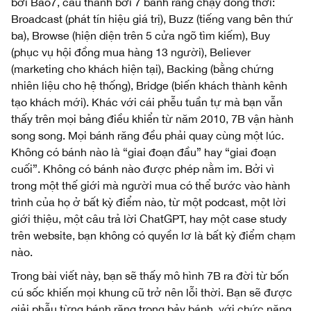
bởi Bao7, cấu thành bởi 7 bánh răng chạy đồng thời:
Broadcast (phát tín hiệu giá trị), Buzz (tiếng vang bên thứ
ba), Browse (hiện diện trên 5 cửa ngõ tìm kiếm), Buy
(phục vụ hội đồng mua hàng 13 người), Believer
(marketing cho khách hiện tại), Backing (bằng chứng
nhiên liệu cho hệ thống), Bridge (biến khách thành kênh
tạo khách mới). Khác với cái phễu tuần tự mà bạn vẫn
thấy trên mọi bảng điều khiển từ năm 2010, 7B vận hành
song song. Mọi bánh răng đều phải quay cùng một lúc.
Không có bánh nào là “giai đoạn đầu” hay “giai đoạn
cuối”. Không có bánh nào được phép nằm im. Bởi vì
trong một thế giới mà người mua có thể bước vào hành
trình của họ ở bất kỳ điểm nào, từ một podcast, một lời
giới thiệu, một câu trả lời ChatGPT, hay một case study
trên website, bạn không có quyền lơ là bất kỳ điểm chạm
nào.
Trong bài viết này, bạn sẽ thấy mô hình 7B ra đời từ bốn
cú sốc khiến mọi khung cũ trở nên lỗi thời. Bạn sẽ được
giải phẫu từng bánh răng trong bảy bánh, với chức năng