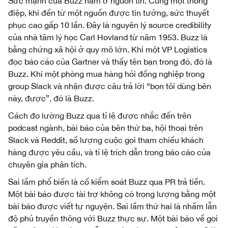
Sức mạnh của Buzz nằm ở nguồn tin. Cùng một thông
điệp, khi đến từ một nguồn được tin tưởng, sức thuyết
phục cao gấp 10 lần. Đây là nguyên lý source credibility
của nhà tâm lý học Carl Hovland từ năm 1953. Buzz là
bằng chứng xã hội ở quy mô lớn. Khi một VP Logistics
đọc báo cáo của Gartner và thấy tên bạn trong đó, đó là
Buzz. Khi một phòng mua hàng hỏi đồng nghiệp trong
group Slack và nhận được câu trả lời “bọn tôi dùng bên
này, được”, đó là Buzz.
Cách đo lường Buzz qua tỉ lệ được nhắc đến trên
podcast ngành, bài báo của bên thứ ba, hội thoại trên
Slack và Reddit, số lượng cuộc gọi tham chiếu khách
hàng được yêu cầu, và tỉ lệ trích dẫn trong báo cáo của
chuyên gia phân tích.
Sai lầm phổ biến là cố kiểm soát Buzz qua PR trả tiền.
Một bài báo được tài trợ không có trọng lượng bằng một
bài báo được viết tự nguyện. Sai lầm thứ hai là nhầm lẫn
độ phủ truyền thông với Buzz thực sự. Một bài báo về gọi