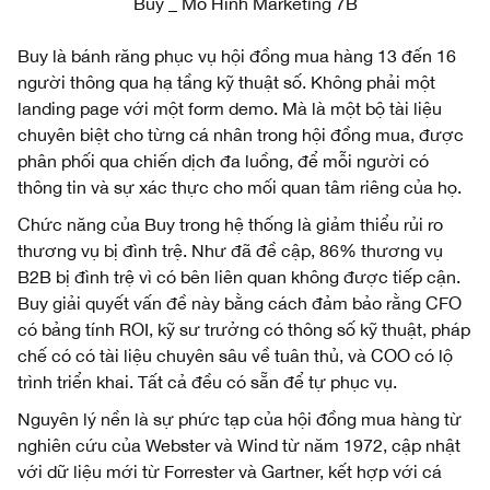
Buy _ Mô Hình Marketing 7B
Buy là bánh răng phục vụ hội đồng mua hàng 13 đến 16
người thông qua hạ tầng kỹ thuật số. Không phải một
landing page với một form demo. Mà là một bộ tài liệu
chuyên biệt cho từng cá nhân trong hội đồng mua, được
phân phối qua chiến dịch đa luồng, để mỗi người có
thông tin và sự xác thực cho mối quan tâm riêng của họ.
Chức năng của Buy trong hệ thống là giảm thiểu rủi ro
thương vụ bị đình trệ. Như đã đề cập, 86% thương vụ
B2B bị đình trệ vì có bên liên quan không được tiếp cận.
Buy giải quyết vấn đề này bằng cách đảm bảo rằng CFO
có bảng tính ROI, kỹ sư trưởng có thông số kỹ thuật, pháp
chế có có tài liệu chuyên sâu về tuân thủ, và COO có lộ
trình triển khai. Tất cả đều có sẵn để tự phục vụ.
Nguyên lý nền là sự phức tạp của hội đồng mua hàng từ
nghiên cứu của Webster và Wind từ năm 1972, cập nhật
với dữ liệu mới từ Forrester và Gartner, kết hợp với cá