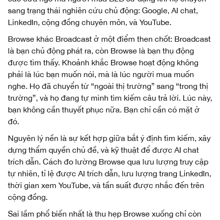
sang trạng thái nghiên cứu chủ động: Google, AI chat,
LinkedIn, cộng đồng chuyên môn, và YouTube.
Browse khác Broadcast ở một điểm then chốt: Broadcast
là bạn chủ động phát ra, còn Browse là bạn thụ động
được tìm thấy. Khoảnh khắc Browse hoạt động không
phải là lúc bạn muốn nói, mà là lúc người mua muốn
nghe. Họ đã chuyển từ “ngoài thị trường” sang “trong thị
trường”, và họ đang tự mình tìm kiếm câu trả lời. Lúc này,
bạn không cần thuyết phục nữa. Bạn chỉ cần có mặt ở
đó.
Nguyên lý nền là sự kết hợp giữa bắt ý định tìm kiếm, xây
dựng thẩm quyền chủ đề, và kỹ thuật để được AI chat
trích dẫn. Cách đo lường Browse qua lưu lượng truy cập
tự nhiên, tỉ lệ được AI trích dẫn, lưu lượng trang LinkedIn,
thời gian xem YouTube, và tần suất được nhắc đến trên
cộng đồng.
Sai lầm phổ biến nhất là thu hẹp Browse xuống chỉ còn