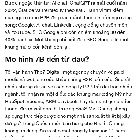
thứ tư
Bước ngoặc
: AI chat. ChatGPT ra mắt cuối năm
2022, Claude và Perplexity theo sau. Hành vi tìm kiếm
của người mua B2B đã phân mảnh thành 5 cửa ngõ song
song: Google, AI chat, LinkedIn, cộng đồng chuyên môn,
và YouTube. SEO Google chỉ còn chiếm khoảng 30 đến
40% hành vi. Một khung chỉ biết đến SEO Google là một
khung mù ở bốn kênh còn lại.
Mô hình 7B đến từ đâu?
Tôi vận hành The7 Digital, một agency chuyên về paid
media và web cho các khách hàng B2B toàn cầu. Sau rất
nhiều những dự án với các công ty B2B trải dài trên nhiều
ngành, tôi nhận ra một điều: các khung marketing Mỹ như
HubSpot inbound, ABM playbook, hay demand generation
funnel được viết cho thị trường SaaS Mỹ. Chúng không
áp dụng trực tiếp được cho một nhà sản xuất thiết bị xây
dựng ở Trung Quốc muốn bán hàng cho Brazil. Chúng
không áp dụng được cho một công ty logistics 11 năm