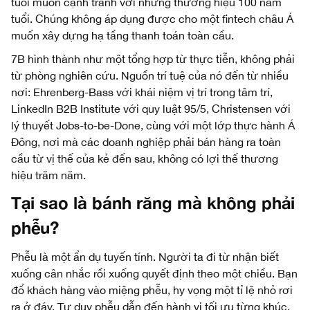
tuổi muốn cạnh tranh với những thương hiệu 100 năm
tuổi. Chúng không áp dụng được cho một fintech châu Á
muốn xây dựng hạ tầng thanh toán toàn cầu.
7B hình thành như một tổng hợp từ thực tiễn, không phải
từ phòng nghiên cứu. Nguồn trí tuệ của nó đến từ nhiều
nơi: Ehrenberg-Bass với khái niệm vị trí trong tâm trí,
LinkedIn B2B Institute với quy luật 95/5, Christensen với
lý thuyết Jobs-to-be-Done, cùng với một lớp thực hành Á
Đông, nơi mà các doanh nghiệp phải bán hàng ra toàn
cầu từ vị thế của kẻ đến sau, không có lợi thế thương
hiệu trăm năm.
Tại sao là bánh răng mà không phải
phễu?
Phễu là một ẩn dụ tuyến tính. Người ta đi từ nhận biết
xuống cân nhắc rồi xuống quyết định theo một chiều. Bạn
đổ khách hàng vào miệng phễu, hy vọng một tỉ lệ nhỏ rơi
ra ở đáy. Tư duy phễu dẫn đến hành vi tối ưu từng khúc,