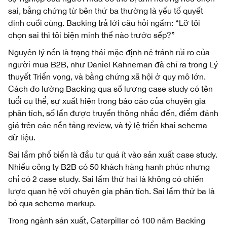
sai, bằng chứng từ bên thứ ba thường là yếu tố quyết
định cuối cùng. Backing trả lời câu hỏi ngầm: “Lỡ tôi
chọn sai thì tôi biện minh thế nào trước sếp?”
Nguyên lý nền là trạng thái mặc định né tránh rủi ro của
người mua B2B, như Daniel Kahneman đã chỉ ra trong Lý
thuyết Triển vọng, và bằng chứng xã hội ở quy mô lớn.
Cách đo lường Backing qua số lượng case study có tên
tuổi cụ thể, sự xuất hiện trong báo cáo của chuyên gia
phân tích, số lần được truyền thông nhắc đến, điểm đánh
giá trên các nền tảng review, và tỷ lệ triển khai schema
dữ liệu.
Sai lầm phổ biến là đầu tư quá ít vào sản xuất case study.
Nhiều công ty B2B có 50 khách hàng hạnh phúc nhưng
chỉ có 2 case study. Sai lầm thứ hai là không có chiến
lược quan hệ với chuyên gia phân tích. Sai lầm thứ ba là
bỏ qua schema markup.
Trong ngành sản xuất, Caterpillar có 100 năm Backing