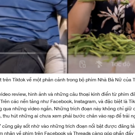
t trên Tiktok về một phân cảnh trong bộ phim Nhà Bà Nữ của 
 video review, hình ảnh và những câu thoại kinh điển từ phim đ
Trên các nền tảng như Facebook, Instagram, và đặc biệt là Tik
qua những video ngắn. Những trích đoạn này không chỉ giữ c
 thu hút những ai chưa xem phải bước chân vào rạp để trải ng
ũng gây sốt nhờ vào những trích đoạn nổi bật được đăng tải t
ảm nhận về phim trên Facebook và Threads càng góp phần đẩy 