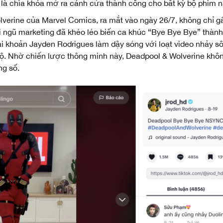
 là chìa khóa mở ra cánh cửa thành công cho bất kỳ bộ phim n
verine của Marvel Comics, ra mắt vào ngày 26/7, không chỉ g
Đội ngũ marketing đã khéo léo biến ca khúc “Bye Bye Bye” thàn
 tài khoản Jayden Rodrigues làm dậy sóng với loạt video nhảy 
 rộ. Nhờ chiến lược thông minh này, Deadpool & Wolverine kh
ng số.