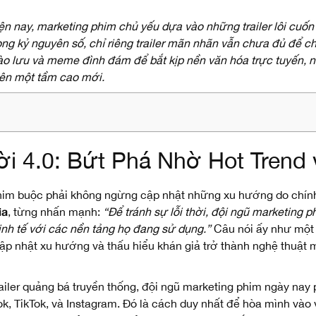
ện nay, marketing phim chủ yếu dựa vào những trailer lôi cuố
ong kỷ nguyên số, chỉ riêng trailer mãn nhãn vẫn chưa đủ để c
trào lưu và meme đình đám để bắt kịp nền văn hóa trực tuyến,
lên một tầm cao mới.
ời 4.0: Bứt Phá Nhờ Hot Trend
 phim buộc phải không ngừng cập nhật những xu hướng do chín
ia
, từng nhấn mạnh:
“Để tránh sự lỗi thời, đội ngũ marketing 
inh tế với các nền tảng họ đang sử dụng.”
Câu nói ấy như một l
p nhật xu hướng và thấu hiểu khán giả trở thành nghệ thuật
railer quảng bá truyền thống, đội ngũ marketing phim ngày nay 
, TikTok, và Instagram. Đó là cách duy nhất để hòa mình vào v