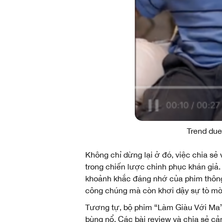
Trend due
Không chỉ dừng lại ở đó, việc chia sẻ
trong chiến lược chinh phục khán giả. 
khoảnh khắc đáng nhớ của phim thông 
công chúng mà còn khơi dậy sự tò mò,
Tương tự, bộ phim “Làm Giàu Với Ma” c
bùng nổ. Các bài review và chia sẻ c