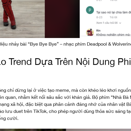
Điệu nhảy bài “Bye Bye Bye” – nhạc phim Deadpool & Wolverin
ạo Trend Dựa Trên Nội Dung Ph
ng chỉ dừng lại ở việc tạo meme, mà còn khéo léo khơi nguồn
ên quan, nhằm kết nối sâu sắc với khán giả. Bộ phim “Nhà B
mạng xã hội, đặc biệt qua phân cảnh đáng nhớ của nhân vật Bà 
o lưu duet trên TikTok, cho phép người dùng thỏa sức sáng tạ
ếng cười.