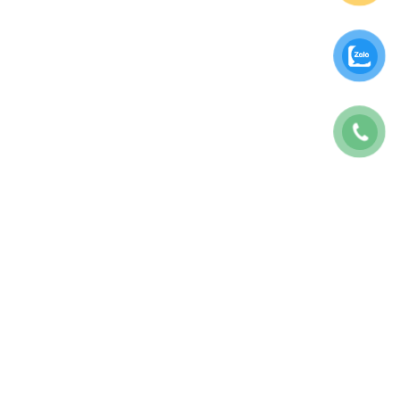
CÔNG TY TNHH BAO7 MARKETING
GPKD: 0317175707
Địa chỉ: 28E Tăng Bạt Hổ, P.11, Bình Thạnh, TP.HCM
Số Điện Thoại:
0822467979
Thời gian làm việc 08:30 – 5h30 T2-T6
Email:
contact@the7digital.com