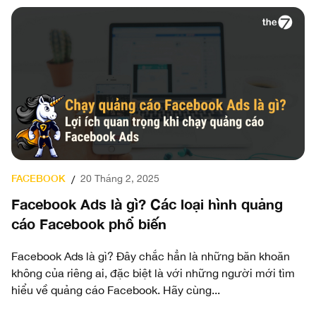
L
FACEBOOK
20 Tháng 2, 2025
/
T
Facebook Ads là gì? Các loại hình quảng
cáo Facebook phổ biến
Mụ
qu
Co
Facebook Ads là gì? Đây chắc hẳn là những băn khoăn
th
không của riêng ai, đặc biệt là với những người mới tìm
hiểu về quảng cáo Facebook. Hãy cùng...