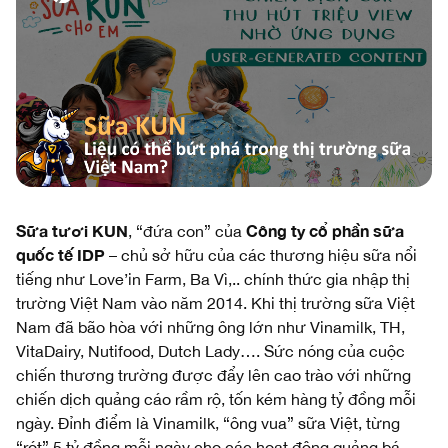
Sữa tươi KUN
Công ty cổ phần sữa
, “đứa con” của
quốc tế IDP
– chủ sở hữu của các thương hiệu sữa nổi
tiếng như Love’in Farm, Ba Vì,.. chính thức gia nhập thị
trường Việt Nam vào năm 2014. Khi thị trường sữa Việt
Nam đã bão hòa với những ông lớn như Vinamilk, TH,
VitaDairy, Nutifood, Dutch Lady…. Sức nóng của cuộc
chiến thương trường được đẩy lên cao trào với những
chiến dịch quảng cáo rầm rộ, tốn kém hàng tỷ đồng mỗi
ngày. Đỉnh điểm là Vinamilk, “ông vua” sữa Việt, từng
“rót” 5 tỷ đồng mỗi ngày cho các hoạt động quảng bá.