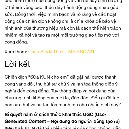
cao nhận thức của cộng đồng về vấn đề suy dinh dưỡng
ở trẻ em vùng cao, thúc đẩy hành động cùng nhau góp
sức. Đồng thời, việc minh bạch và rõ ràng về các hoạt
động của chiến dịch không chỉ là chìa khóa để bảo vệ
hình ảnh của thương hiệu mà còn là cách thể hiện trách
nhiệm xã hội và tạo ra một môi trường giao tiếp mở với
cộng đồng.
Xem thêm:
Case Study The7 – MR.BROWN
Lời kết
Chiến dịch “Sữa KUN cho em” đã gặt hái được thành
công vang dội, thu hút sự chú ý và lan tỏa thông điệp ý
nghĩa đến cộng đồng. Tuy thông điệp và nội dung của
chương trình không quá mới lạ, độc đáo, điều gì đã tạo
nên sức hút và sự lan tỏa mạnh mẽ cho chiến dịch này?
Bí quyết nằm ở cách thức khai thác UGC (User
Generated Content – Nội dung do người dùng tạo ra)
hiệu quả.
KUN đã thấu hiểu tâm lý của công chúng, đặc