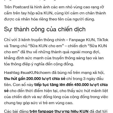
Trên Postcard là hình ảnh các em nhỏ vùng cao rạng rỡ
cầm trên tay hộp sữa KUN, cùng lời cảm ơn chân thành
được cá nhân hóa riêng theo tên của người dùng.
Sự thành công của chiến dịch
Chỉ với 3 kênh truyền thông chính – Fanpage KUN, TikTok
và Trang chủ “Sữa KUN cho em” – chiến dịch “Sữa KUN
cho em” đã thu về những thành quả ngoài mong đợi,
khẳng định sức mạnh của truyền thông sáng tạo và lan
tỏa thông điệp ý nghĩa đến cộng đồng.
Hashtag #suaKUNchoem đã bùng nổ trên mạng xã hội,
thu hút gần 200.000 lượt chia sẻ
chỉ trong 3 ngày đầu
tiếp tục tăng lên đến 450.000 lượt chia
tiên. Con số này
sẻ
cho đến thời điểm hiện tại, cho thấy sức hút mãnh liệt
của chiến dịch và sự đồng lòng của cộng đồng trong việc
chung tay góp sức vì trẻ em vùng cao.
trên
fanpage thương hiệu KUN
Các bài đăng
đã đạt tới