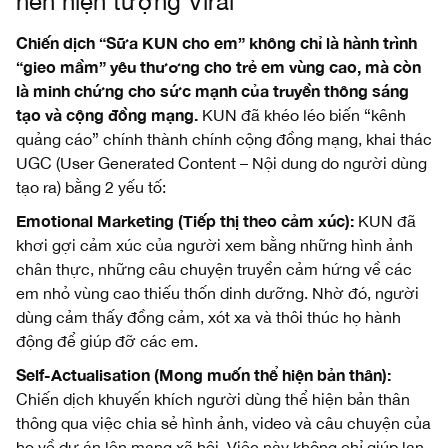
nên hiện tượng Viral
Chiến dịch “Sữa KUN cho em” không chỉ là hành trình
“gieo mầm” yêu thương cho trẻ em vùng cao, mà còn
là minh chứng cho sức mạnh của truyền thông sáng
tạo và cộng đồng mạng.
KUN đã khéo léo biến “kênh
quảng cáo” chính thành chính cộng đồng mạng, khai thác
UGC (User Generated Content – Nội dung do người dùng
tạo ra) bằng 2 yếu tố:
Emotional Marketing (Tiếp thị theo cảm xúc):
KUN đã
khơi gợi cảm xúc của người xem bằng những hình ảnh
chân thực, những câu chuyện truyền cảm hứng về các
em nhỏ vùng cao thiếu thốn dinh dưỡng. Nhờ đó, người
dùng cảm thấy đồng cảm, xót xa và thôi thúc họ hành
động để giúp đỡ các em.
Self-Actualisation (Mong muốn thể hiện bản thân):
Chiến dịch khuyến khích người dùng thể hiện bản thân
thông qua việc chia sẻ hình ảnh, video và câu chuyện của
họ về dự án lên mạng xã hội. Việc này không chỉ giúp lan