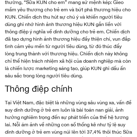
thường, “Sữa KUN cho em” mang sứ mệnh kép: Gieo
mầm yêu thương cho trẻ em và bứt phá thương hiệu cho
KUN. Chiến dịch thu hút sự chú ý và khiến người tiêu
dùng ghi nhớ hình ảnh thương hiệu KUN gắn liền với
thông điệp ý nghĩa về dinh dưỡng cho trẻ em. Chiến dịch
đã tạo dựng hình ảnh thương hiệu đầy thiện chí, vun đắp
tình cảm yêu mến từ người tiêu dùng, từ đó thúc đẩy
lòng trung thành với thương hiệu. Chiến dịch này không
chỉ thể hiện trách nhiệm xã hội của doanh nghiệp mà còn
là chiến lược marketing sáng tạo, giúp KUN ghi dấu ấn
sâu sắc trong lòng người tiêu dùng.
Thông điệp chính
Tại Việt Nam, đặc biệt là những vùng sâu vùng xa, vấn đề
suy dinh dưỡng ở trẻ em luôn là bài toán nan giải, ảnh
hưởng nghiêm trọng đến sự phát triển của thế hệ tương
lai. Nỗi ám ảnh về những con số thống kê như tỷ lệ suy
dinh dưỡng ở trẻ em vùng núi lên tới 37,4% thôi thúc Sữa