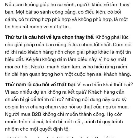
Nếu bạn không giúp họ so sánh, người khác sẽ làm thay
bạn. Một bài so sánh công bằng, có điều kiện, có bối
cảnh, có trường hợp phù hợp và không phù hợp, là một
tín hiệu rất mạnh về sự tự tin.
Thứ tư là câu hỏi về lựa chọn thay thế
. Không phải lúc
nào giải pháp của bạn cũng là lựa chọn tốt nhất. Dám nói
rõ khi nào khách hàng nên chọn giải pháp khác là một tín
hiệu đắt. Kẻ yếu không dám làm điều này, vì họ sợ mất
mọi cơ hội. Người mạnh dám làm, vì họ hiểu rằng niềm
tin dài hạn quan trọng hơn một cuộc hẹn sai khách hàng.
Thứ năm là câu hỏi về thất bại
. Vì sao triển khai thất bại?
Vì sao nhiều dự án không ra kết quả? Khách hàng cần
chuẩn bị gì để tránh rủi ro? Những nội dung này cực kỳ
có giá trị vì chúng chạm vào nỗi sợ thật của người mua.
Người mua B2B không chỉ muốn thành công. Họ còn
muốn tránh bị sai, tránh bị mất mặt, tránh bị quy trách
nhiệm cho một quyết định tệ.