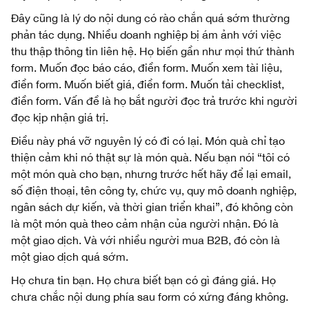
Đây cũng là lý do nội dung có rào chắn quá sớm thường
phản tác dụng. Nhiều doanh nghiệp bị ám ảnh với việc
thu thập thông tin liên hệ. Họ biến gần như mọi thứ thành
form. Muốn đọc báo cáo, điền form. Muốn xem tài liệu,
điền form. Muốn biết giá, điền form. Muốn tải checklist,
điền form. Vấn đề là họ bắt người đọc trả trước khi người
đọc kịp nhận giá trị.
Điều này phá vỡ nguyên lý có đi có lại. Món quà chỉ tạo
thiện cảm khi nó thật sự là món quà. Nếu bạn nói “tôi có
một món quà cho bạn, nhưng trước hết hãy để lại email,
số điện thoại, tên công ty, chức vụ, quy mô doanh nghiệp,
ngân sách dự kiến, và thời gian triển khai”, đó không còn
là một món quà theo cảm nhận của người nhận. Đó là
một giao dịch. Và với nhiều người mua B2B, đó còn là
một giao dịch quá sớm.
Họ chưa tin bạn. Họ chưa biết bạn có gì đáng giá. Họ
chưa chắc nội dung phía sau form có xứng đáng không.