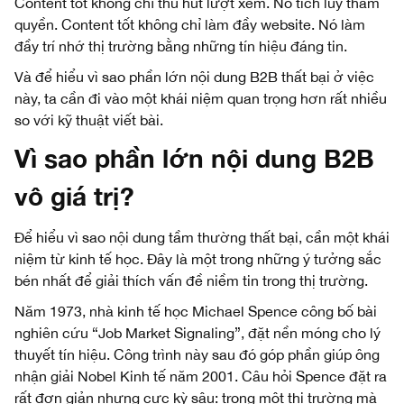
Content tốt không chỉ thu hút lượt xem. Nó tích lũy thẩm
quyền. Content tốt không chỉ làm đầy website. Nó làm
đầy trí nhớ thị trường bằng những tín hiệu đáng tin.
Và để hiểu vì sao phần lớn nội dung B2B thất bại ở việc
này, ta cần đi vào một khái niệm quan trọng hơn rất nhiều
so với kỹ thuật viết bài.
Vì sao phần lớn nội dung B2B
vô giá trị?
Để hiểu vì sao nội dung tầm thường thất bại, cần một khái
niệm từ kinh tế học. Đây là một trong những ý tưởng sắc
bén nhất để giải thích vấn đề niềm tin trong thị trường.
Năm 1973, nhà kinh tế học Michael Spence công bố bài
nghiên cứu “Job Market Signaling”, đặt nền móng cho lý
thuyết tín hiệu. Công trình này sau đó góp phần giúp ông
nhận giải Nobel Kinh tế năm 2001. Câu hỏi Spence đặt ra
rất đơn giản nhưng cực kỳ sâu: trong một thị trường mà