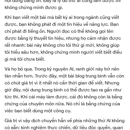
nội dung đáng tin. Đây là lý do thứ ai cũng làm được thì
không chứng minh được gì.
Khi bạn viết một bài mà bất kỳ ai trong ngành cũng viết
được, bạn không phát đi một tín hiệu về năng lực. Bạn
chỉ phát đi tiếng ồn. Người đọc có thể không gọi tên
được bằng lý thuyết tín hiệu, nhưng họ cảm nhận được
rất nhanh: bài này không cho tôi thứ gì mới, không giúp
tôi hiểu sâu hơn, không chứng minh người viết biết điều
gì mà tôi chưa biết.
Và họ bỏ qua. Trong kỷ nguyên AI, ranh giới này trở nên
tàn nhẫn hơn. Trước đây, một bài blog trung bình vẫn còn
có chút giá trị vì ít nhất nó cần thời gian để viết. Nhưng
giờ đây, nội dung trung bình có thể được tạo ra gần như
tức thì. Khi cái máy làm được, cái đó không còn là bằng
chứng của chuyên môn nữa. Nó chỉ là bằng chứng của
việc bạn biết dùng một công cụ.
Giá trị vì vậy dịch chuyển hẳn về phía những thứ AI không
có sẵn: kinh nghiệm thực chiến, dữ liệu độc quyền, quan