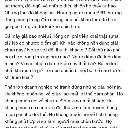
sứ mệnh, đội ngũ, và những điều khiến họ thấy tự hào.
Những thứ đó không sai. Nhưng người mua B2B thường
đang mang trong đầu những câu hỏi khác thực tế hơn,
gai góc hơn, và đôi khi khó chịu hơn.
Cái này giá bao nhiêu? Tổng chi phí triển khai thật sự là
gì? Nó có nhược điểm gì? Khi nào không nên dùng giải
pháp này? Nó so với đối thủ thì khác gì? Đối thủ nào phù
hợp hơn trong trường hợp nào? Người khác đã triển khai
ra sao? Vì sao nhiều dự án kiểu này thất bại? Rủi ro lớn
nhất khi mua là gì? Tôi nên chuẩn bị nội bộ thế nào trước
khi triển khai?
Phần lớn doanh nghiệp né tránh đúng những câu hỏi này.
Họ không muốn nói về giá vì sợ mất lợi thế đàm phán. Họ
không muốn nói về nhược điểm vì sợ mất khách. Họ
không muốn so sánh với đối thủ vì sợ làm truyền thông
miễn phí cho đối thủ. Họ không muốn nói về tình huống
không phù hợp vì sợ làm người mua chùn bước. Họ
không muốn nói về rủi ro vì sợ thị trường nghi ngờ. Nên