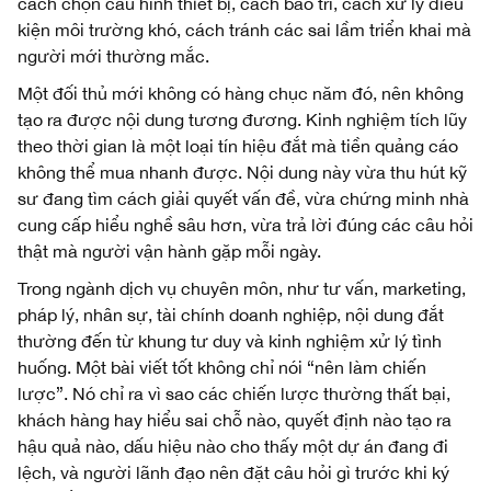
cách chọn cấu hình thiết bị, cách bảo trì, cách xử lý điều
kiện môi trường khó, cách tránh các sai lầm triển khai mà
người mới thường mắc.
Một đối thủ mới không có hàng chục năm đó, nên không
tạo ra được nội dung tương đương. Kinh nghiệm tích lũy
theo thời gian là một loại tín hiệu đắt mà tiền quảng cáo
không thể mua nhanh được. Nội dung này vừa thu hút kỹ
sư đang tìm cách giải quyết vấn đề, vừa chứng minh nhà
cung cấp hiểu nghề sâu hơn, vừa trả lời đúng các câu hỏi
thật mà người vận hành gặp mỗi ngày.
Trong ngành dịch vụ chuyên môn, như tư vấn, marketing,
pháp lý, nhân sự, tài chính doanh nghiệp, nội dung đắt
thường đến từ khung tư duy và kinh nghiệm xử lý tình
huống. Một bài viết tốt không chỉ nói “nên làm chiến
lược”. Nó chỉ ra vì sao các chiến lược thường thất bại,
khách hàng hay hiểu sai chỗ nào, quyết định nào tạo ra
hậu quả nào, dấu hiệu nào cho thấy một dự án đang đi
lệch, và người lãnh đạo nên đặt câu hỏi gì trước khi ký