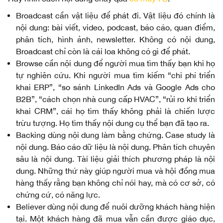
Broadcast cần vật liệu để phát đi. Vật liệu đó chính là
nội dung: bài viết, video, podcast, báo cáo, quan điểm,
phân tích, hình ảnh, newsletter. Không có nội dung,
Broadcast chỉ còn là cái loa không có gì để phát.
Browse cần nội dung để người mua tìm thấy bạn khi họ
tự nghiên cứu. Khi người mua tìm kiếm “chi phí triển
khai ERP”, “so sánh LinkedIn Ads và Google Ads cho
B2B”, “cách chọn nhà cung cấp HVAC”, “rủi ro khi triển
khai CRM”, cái họ tìm thấy không phải là chiến lược
trừu tượng. Họ tìm thấy nội dung cụ thể bạn đã tạo ra.
Backing dùng nội dung làm bằng chứng. Case study là
nội dung. Báo cáo dữ liệu là nội dung. Phân tích chuyên
sâu là nội dung. Tài liệu giải thích phương pháp là nội
dung. Những thứ này giúp người mua và hội đồng mua
hàng thấy rằng bạn không chỉ nói hay, mà có cơ sở, có
chứng cứ, có năng lực.
Believer dùng nội dung để nuôi dưỡng khách hàng hiện
tại. Một khách hàng đã mua vẫn cần được giáo dục,