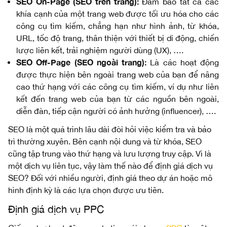
SEO On-Page (SEO trên trang):
Đảm bảo tất cả các
khía cạnh của một trang web được tối ưu hóa cho các
công cụ tìm kiếm, chẳng hạn như hình ảnh, từ khóa,
URL, tốc độ trang, thân thiện với thiết bị di động, chiến
lược liên kết, trải nghiệm người dùng (UX), ….
SEO Off-Page (SEO ngoài trang):
Là các hoạt động
được thực hiện bên ngoài trang web của bạn để nâng
cao thứ hạng với các công cụ tìm kiếm, ví dụ như liên
kết đến trang web của bạn từ các nguồn bên ngoài,
diễn đàn, tiếp cận người có ảnh hưởng (influencer), ….
SEO là một quá trình lâu dài đòi hỏi việc kiểm tra và bảo
trì thường xuyên. Bên cạnh nội dung và từ khóa, SEO
cũng tập trung vào thứ hạng và lưu lượng truy cập. Vì là
một dịch vụ liên tục, vậy làm thế nào để định giá dịch vụ
SEO? Đối với nhiều người, định giá theo dự án hoặc mô
hình định kỳ là các lựa chọn được ưu tiên.
Định giá dịch vụ PPC