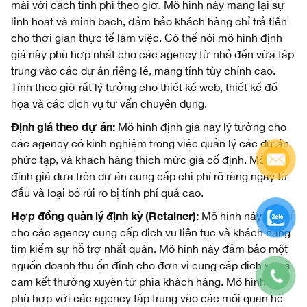
mái với cách tính phí theo giờ. Mô hình này mang lại sự
linh hoạt và minh bạch, đảm bảo khách hàng chỉ trả tiền
cho thời gian thực tế làm việc. Có thể nói mô hình định
giá này phù hợp nhất cho các agency từ nhỏ đến vừa tập
trung vào các dự án riêng lẻ, mang tính tùy chỉnh cao.
Tính theo giờ rất lý tưởng cho thiết kế web, thiết kế đồ
họa và các dịch vụ tư vấn chuyên dụng.
Định giá theo dự án:
Mô hình định giá này lý tưởng cho
các agency có kinh nghiệm trong việc quản lý các dự án
phức tạp, và khách hàng thích mức giá cố định. Mô hình
định giá dựa trên dự án cung cấp chi phí rõ ràng ngay từ
đầu và loại bỏ rủi ro bị tính phí quá cao.
Hợp đồng quản lý định kỳ (Retainer):
Mô hình này có lợi
cho các agency cung cấp dịch vụ liên tục và khách hàng
tìm kiếm sự hỗ trợ nhất quán. Mô hình này đảm bảo một
nguồn doanh thu ổn định cho đơn vị cung cấp dịch vụ và
cam kết thường xuyên từ phía khách hàng. Mô hình này
phù hợp với các agency tập trung vào các mối quan hệ