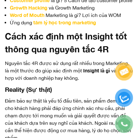
Customer profile
là gì? 5 Cách để tạo customer profile
Growth Hacking
và Growth Marketing
Word of Mouth
Marketing là gì? Lợi ích của WOM
tâm lý học trong marketing
Ứng dụng
Cách xác định một Insight tốt
thông qua nguyên tắc 4R
Nguyên tắc 4R được sử dụng rất nhiều trong Marketing,
Insight là gì
là một thước đo giúp xác định một
và có phù
hợp với doanh nghiệp hay không.
Reality (Sự thật)
Đảm bảo sự thật là yếu tố đầu tiên, sản phẩm đem tới
cho khách hàng phải đáp ứng chính xác nhu cầu, phải
chạm được tới mong muốn và giải quyết được vấn đề
của khách dựa trên suy nghĩ của khách. Ngoài ra, Insight
cần thể hiện được động cơ mua hàng, lý do họ chọn sản
phẩm.