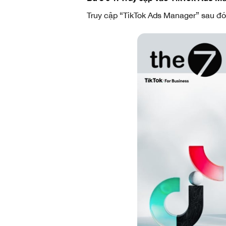
Truy cập “TikTok Ads Manager” sau đó