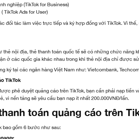
h nghiệp (TikTok for Business)
( TikTok Ads for User)
c đối tác làm việc trực tiếp và ký hợp đồng với TikTok. Vì thế
 thẻ nội địa, thẻ thanh toán quốc tế sẽ có những chức năng k
n ở các quốc gia khác nhau trong khi thẻ nội địa chỉ được s
ăng ký tại các ngân hàng Việt Nam như: Vietcombank, Techc
áo TikTok
ợc phê duyệt quảng cáo trên TikTok, bạn cần phải nạp tiền vào
, vì nền tảng sẽ yêu cầu bạn nạp ít nhất 200.000VNĐ/lần.
hanh toán quảng cáo trên Ti
ok bao gồm 6 bước như sau:
anager