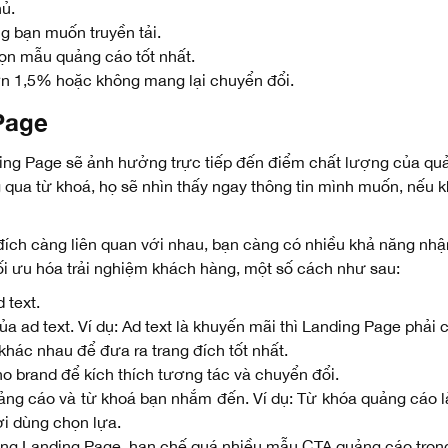
hủ.
g bạn muốn truyền tải.
họn mẫu quảng cáo tốt nhất.
ơn 1,5% hoặc không mang lại chuyển đổi.
 Page
ding Page sẽ ảnh hưởng trực tiếp đến điểm chất lượng của q
 qua từ khoá, họ sẽ nhìn thấy ngay thông tin mình muốn, nếu k
đích càng liên quan với nhau, bạn càng có nhiều khả năng nhậ
ối ưu hóa trải nghiệm khách hàng, một số cách như sau:
 text.
ủa ad text. Ví dụ: Ad text là khuyến mãi thì Landing Page phải
hác nhau để đưa ra trang đích tốt nhất.
ho brand để kích thích tương tác và chuyển đổi.
ng cáo và từ khoá bạn nhắm đến. Ví dụ: Từ khóa quảng cáo là
i dùng chọn lựa.
g Landing Page, hạn chế quá nhiều mẫu CTA quảng cáo trong