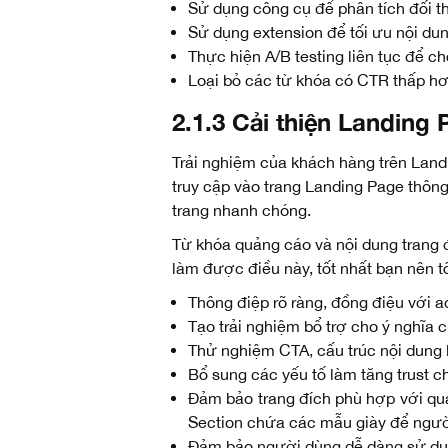
Sử dụng công cụ để phân tích đối t
Sử dụng extension để tối ưu nội dun
Thực hiện A/B testing liên tục để c
Loại bỏ các từ khóa có CTR thấp h
2.1.3 Cải thiện Landing
Trải nghiệm của khách hàng trên Lan
truy cập vào trang Landing Page thông
trang nhanh chóng.
Từ khóa quảng cáo và nội dung trang 
làm được điều này, tốt nhất bạn nên t
Thông điệp rõ ràng, đồng điệu với ad
Tạo trải nghiệm bổ trợ cho ý nghĩa c
Thử nghiệm CTA, cấu trúc nội dung k
Bổ sung các yếu tố làm tăng trust c
Đảm bảo trang đích phù hợp với quả
Section chứa các mẫu giày để ngườ
Đảm bảo người dùng dễ dàng sử dụn