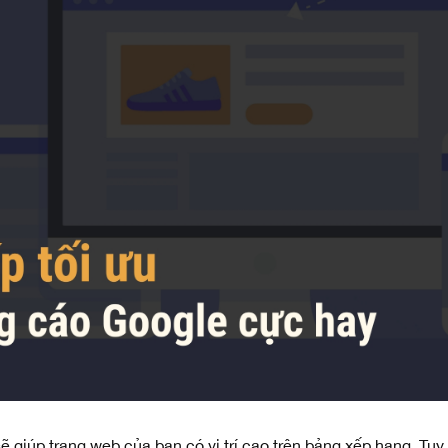
ẽ giúp trang web của bạn có vị trí cao trên bảng xếp hạng. Tuy