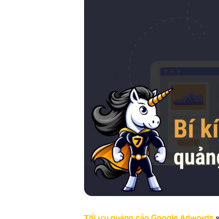
Tối ưu quảng cáo Google Adwords
s